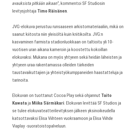
avauksista pitkään aikaan”
, kommentoi SF Studiosin
levitysjohtaja
Timo Räisänen
.
JVG-elokuva perustuu runsaaseen arkistomateriaaliin, mikä on
saanut kiitosta niin yleisöltä kuin kriitikoilta. JVG:n
kasvaminen farmista stadionluokkaan on taltioitu yli 10-
vuotisen uran aikana kameroin ja koostettu kokoillan
elokuvaksi. Mukana on myös yhtyeen sekä heidän läheisten ja
yhtyeen uraa rakentamassa olleiden tärkeiden
taustavaikuttajien ja yhteistyökumppaneiden haastatteluja ja
tarinoita.
Elokuvan on tuottanut Cocoa Play sekä ohjannut
Taito
Kawata
ja
Miika Särmäkari
. Elokuvan levittää SF Studios ja
se tulee elokuvateatterilevityksen jälkeen yksinoikeudella
katsottavaksi Elisa Viihteen vuokraamoon ja Elisa Viihde
Viaplay -suoratoistopalveluun.