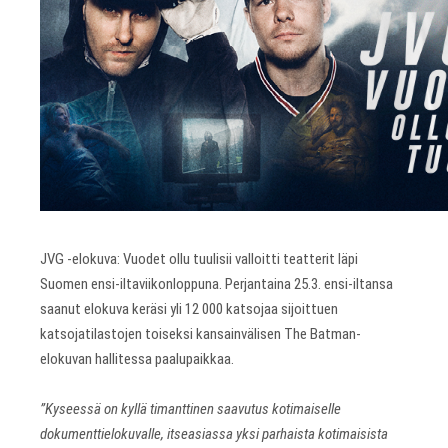
JVG -elokuva: Vuodet ollu tuulisii valloitti teatterit läpi
Suomen ensi-iltaviikonloppuna. Perjantaina 25.3. ensi-iltansa
saanut elokuva keräsi yli 12 000 katsojaa sijoittuen
katsojatilastojen toiseksi kansainvälisen The Batman-
elokuvan hallitessa paalupaikkaa.
”Kyseessä on kyllä timanttinen saavutus kotimaiselle
dokumenttielokuvalle, itseasiassa yksi parhaista kotimaisista