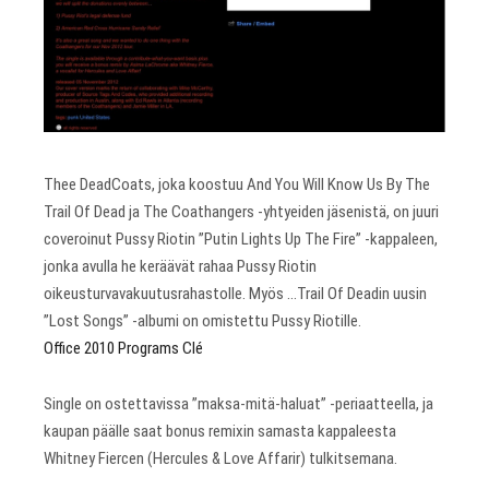
Thee DeadCoats, joka koostuu And You Will Know Us By The
Trail Of Dead ja The Coathangers -yhtyeiden jäsenistä, on juuri
coveroinut Pussy Riotin ”Putin Lights Up The Fire” -kappaleen,
jonka avulla he keräävät rahaa Pussy Riotin
oikeusturvavakuutusrahastolle. Myös …Trail Of Deadin uusin
”Lost Songs” -albumi on omistettu Pussy Riotille.
Office 2010 Programs Clé
Single on ostettavissa ”maksa-mitä-haluat” -periaatteella, ja
kaupan päälle saat bonus remixin samasta kappaleesta
Whitney Fiercen (Hercules & Love Affarir) tulkitsemana.