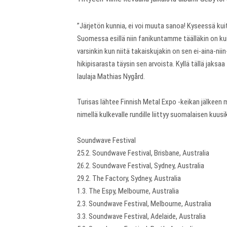
”Järjetön kunnia, ei voi muuta sanoa! Kyseessä kui
Suomessa esillä niin fanikuntamme täälläkin on kui
varsinkin kun niitä takaiskujakin on sen ei-aina-ni
hikipisarasta täysin sen arvoista. Kyllä tällä jaks
laulaja Mathias Nygård.
Turisas lähtee Finnish Metal Expo -keikan jälkeen m
nimellä kulkevalle rundille liittyy suomalaisen kuu
Soundwave Festival
25.2. Soundwave Festival, Brisbane, Australia
26.2. Soundwave Festival, Sydney, Australia
29.2. The Factory, Sydney, Australia
1.3. The Espy, Melbourne, Australia
2.3. Soundwave Festival, Melbourne, Australia
3.3. Soundwave Festival, Adelaide, Australia