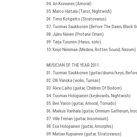
04. Ari Koivunen (Amoral)
05. Marco Hietala (Tarot, Nightwish)
06. Timo Kotipelto (Stratovarius)
07. Tuomas Saukkonen (Before The Dawn, Black S
08. Jules Näveri (Profane Omen)
09. Tarja Turunen (Harus, solo)
10. Keijo Niinimaa (Medeia, Rotten Sound, Nasum)
MUSICIAN OF THE YEAR 2011:
01. Tuomas Saukkonen (guitar/drums/keys, Before
02. Olli Vänskä (violin, Turisas)
03. Alexi Laiho (guitar, Children Of Bodom)
04. Tuomas Holopainen (keyboards, Nightwish)
05. Ben Varon (guitar, Amoral, Tornado)
06. Markus Vanhala (guitar, Omnium Gatherum, Ins
07. Ville Friman (guitar, Insomnium)
08. Esa Holopainen (guitar, Amorphis)
09. Matias Kupiainen (guitar, Stratovarius)