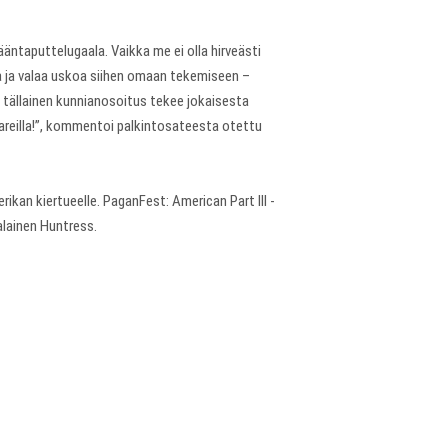
äntaputtelugaala. Vaikka me ei olla hirveästi
vaa ja valaa uskoa siihen omaan tekemiseen –
ta tällainen kunnianosoitus tekee jokaisesta
stareilla!”, kommentoi palkintosateesta otettu
ikan kiertueelle. PaganFest: American Part III -
alainen Huntress.