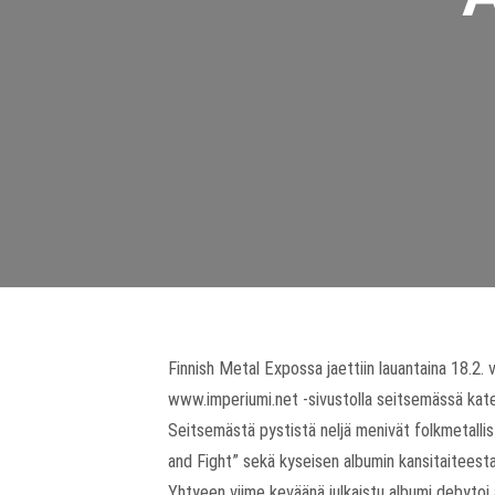
Finnish Metal Expossa jaettiin lauantaina 18.2. 
www.imperiumi.net -sivustolla seitsemässä kate
Seitsemästä pystistä neljä menivät folkmetalli
and Fight” sekä kyseisen albumin kansitaiteesta
Yhtyeen viime keväänä julkaistu albumi debytoi al