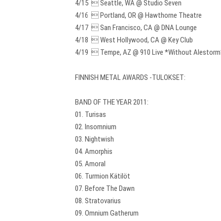
4/15  Seattle, WA @ Studio Seven
4/16  Portland, OR @ Hawthorne Theatre
4/17  San Francisco, CA @ DNA Lounge
4/18  West Hollywood, CA @ Key Club
4/19  Tempe, AZ @ 910 Live *Without Alestorm
FINNISH METAL AWARDS -TULOKSET:
BAND OF THE YEAR 2011:
01. Turisas
02. Insomnium
03. Nightwish
04. Amorphis
05. Amoral
06. Turmion Kätilöt
07. Before The Dawn
08. Stratovarius
09. Omnium Gatherum