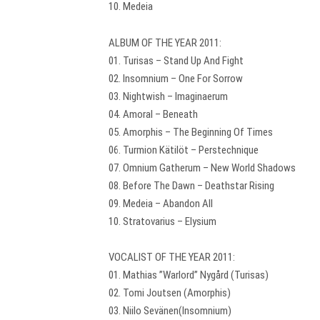
10. Medeia
ALBUM OF THE YEAR 2011:
01. Turisas – Stand Up And Fight
02. Insomnium – One For Sorrow
03. Nightwish – Imaginaerum
04. Amoral – Beneath
05. Amorphis – The Beginning Of Times
06. Turmion Kätilöt – Perstechnique
07. Omnium Gatherum – New World Shadows
08. Before The Dawn – Deathstar Rising
09. Medeia – Abandon All
10. Stratovarius – Elysium
VOCALIST OF THE YEAR 2011:
01. Mathias ”Warlord” Nygård (Turisas)
02. Tomi Joutsen (Amorphis)
03. Niilo Sevänen(Insomnium)