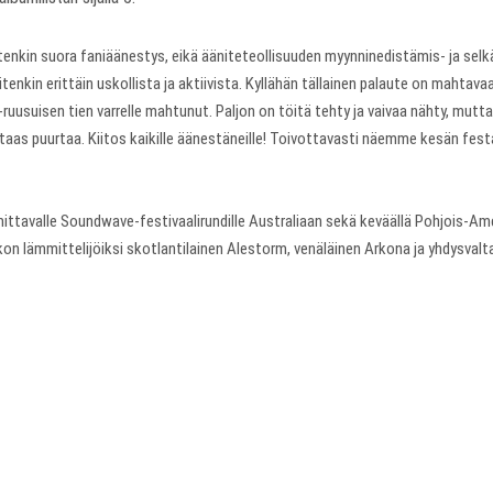
tenkin suora faniäänestys, eikä ääniteteollisuuden myynninedistämis- ja selkä
tenkin erittäin uskollista ja aktiivista. Kyllähän tällainen palaute on mahta
in-ruusuisen tien varrelle mahtunut. Paljon on töitä tehty ja vaivaa nähty, mut
aa taas puurtaa. Kiitos kaikille äänestäneille! Toivottavasti näemme kesän fe
ittavalle Soundwave-festivaalirundille Australiaan sekä keväällä Pohjois-Amer
sikon lämmittelijöiksi skotlantilainen Alestorm, venäläinen Arkona ja yhdysvalt