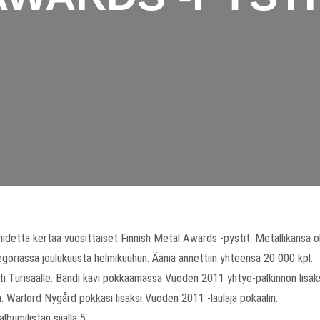
viidettä kertaa vuosittaiset Finnish Metal Awards -pystit. Metallikansa 
goriassa joulukuusta helmikuuhun. Ääniä annettiin yhteensä 20 000 kpl.
sti Turisaalle. Bändi kävi pokkaamassa Vuoden 2011 yhtye-palkinnon lisä
. Warlord Nygård pokkasi lisäksi Vuoden 2011 -laulaja pokaalin.
bumilistan sijalla 5.