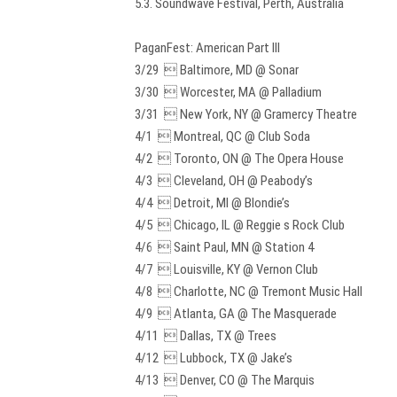
5.3. Soundwave Festival, Perth, Australia
PaganFest: American Part III
3/29  Baltimore, MD @ Sonar
3/30  Worcester, MA @ Palladium
3/31  New York, NY @ Gramercy Theatre
4/1  Montreal, QC @ Club Soda
4/2  Toronto, ON @ The Opera House
4/3  Cleveland, OH @ Peabody’s
4/4  Detroit, MI @ Blondie’s
4/5  Chicago, IL @ Reggie s Rock Club
4/6  Saint Paul, MN @ Station 4
4/7  Louisville, KY @ Vernon Club
4/8  Charlotte, NC @ Tremont Music Hall
4/9  Atlanta, GA @ The Masquerade
4/11  Dallas, TX @ Trees
4/12  Lubbock, TX @ Jake’s
4/13  Denver, CO @ The Marquis