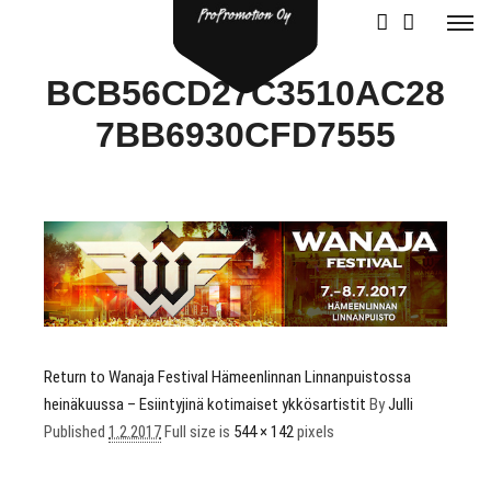
BCB56CD27C3510AC28
7BB6930CFD7555
Return to Wanaja Festival Hämeenlinnan Linnanpuistossa
heinäkuussa – Esiintyjinä kotimaiset ykkösartistit
By
Julli
Published
1.2.2017
Full size is
544 × 142
pixels