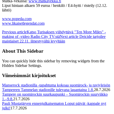
Matka-Vekassa:
www.matkavekka.fi
Liput hintaan alkaen 59 euroa / henkilö / E4-hytti / risteily (12.12.
lähtö)
www.popeda.com
www.likaisetlegendat.com
Previous article
Katso Turisaksen viihdyttävä "Ten More Miles" -
making of -video Radio City TV:stä
Next article
Deicide tarjoilee
maistiaiset 22.11. ilmestyvältä levyltään
About This Sidebar
You can quickly hide this sidebar by removing widgets from the
Hidden Sidebar Settings.
Viimeisimmät kirjoitukset
Manserock stadionilla -tapahtuma kokoaa suomirock- ja raviyleisön
Tampereen Tammelan stadionille tulevana lauantaina 1.8.
28.7.2026
Tampere on suomirockin suurkaupunki – Suomirockin suurviikko
1.–9.8.
21.7.2026
Pauli Mustajärven ennenjulkaisematon Loput päivät -kappale nyt
julki!
17.7.2026