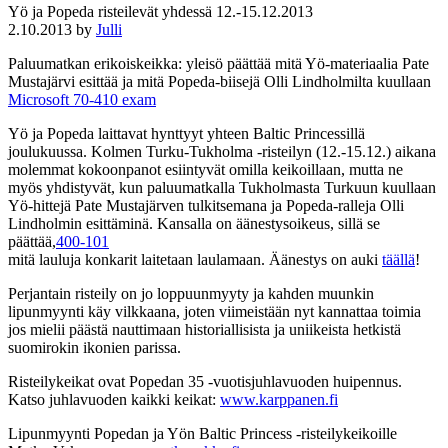
Yö ja Popeda risteilevät yhdessä 12.-15.12.2013
2.10.2013
by
Julli
Paluumatkan erikoiskeikka: yleisö päättää mitä Yö-materiaalia Pate
Mustajärvi esittää ja mitä Popeda-biisejä Olli Lindholmilta kuullaan
Microsoft 70-410 exam
Yö ja Popeda laittavat hynttyyt yhteen Baltic Princessillä
joulukuussa. Kolmen Turku-Tukholma -risteilyn (12.-15.12.) aikana
molemmat kokoonpanot esiintyvät omilla keikoillaan, mutta ne
myös yhdistyvät, kun paluumatkalla Tukholmasta Turkuun kuullaan
Yö-hittejä Pate Mustajärven tulkitsemana ja Popeda-ralleja Olli
Lindholmin esittäminä. Kansalla on äänestysoikeus, sillä se
päättää,
400-101
mitä lauluja konkarit laitetaan laulamaan. Äänestys on auki
täällä
!
Perjantain risteily on jo loppuunmyyty ja kahden muunkin
lipunmyynti käy vilkkaana, joten viimeistään nyt kannattaa toimia
jos mielii päästä nauttimaan historiallisista ja uniikeista hetkistä
suomirokin ikonien parissa.
Risteilykeikat ovat Popedan 35 -vuotisjuhlavuoden huipennus.
Katso juhlavuoden kaikki keikat:
www.karppanen.fi
Lipunmyynti Popedan ja Yön Baltic Princess -risteilykeikoille