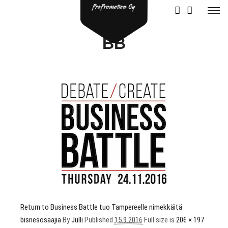
BB
Return to Business Battle tuo Tampereelle nimekkäitä
bisnesosaajia
By
Julli
Published
15.9.2016
Full size is
206 × 197