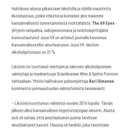
Huhtikuun alussa julkaistaan lakritsilla ja chilillä maustettu
likööriuutuus, jonka etiketissä komeilee yksi maamme
kansainvälisesti tunnetuimmista rocktähdistä.
The 69 Eyes
-
yhtyeen rumpalina, radiopersoonana ja ravintolayrittäjänä
kunnostautunut Jussi 69 on antanut juomalle kasvonsa.
Kansainvälisestikin ainutlaatuisen Jussi 69 -liköörin
alkoholipitoisuus on 21 %.
Liköörin on tuottanut mietojen ja väkevien alkoholijuomien
valmistaja ja maahantuoja Scandinavian Wine & Spirits Porvoon
tehtaallaan. Yhtiön hallituksen puheenjohtaja
Kari Uimonen
kommentoi juomauutuuden valmistumista seuraavasti:
– Liköörin koostumus valmistui vuoden 2016 lopulla. Tämän
jälkeen alkoi kansainvälisen myyntistrategian ideointi. Alusta
asti oli selvää, että ainutlaatuinen juoma tarvitsee
ainutlaatuiset kasvot. Haussa oli henkilö, joka tavoittaisi