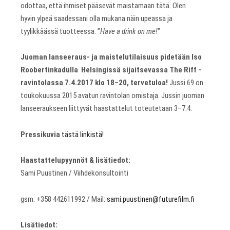
odottaa, että ihmiset pääsevät maistamaan tätä. Olen
hyvin ylpeä saadessani olla mukana näin upeassa ja
tyylikkäässä tuotteessa. ”
Have a drink on me!
”
Juoman lanseeraus- ja maistelutilaisuus pidetään Iso
Roobertinkadulla Helsingissä sijaitsevassa The Riff -
ravintolassa 7.4.2017 klo 18–20, tervetuloa!
Jussi 69 on
toukokuussa 2015 avatun ravintolan omistaja. Jussin juoman
lanseeraukseen liittyvät haastattelut toteutetaan 3–7.4.
Pressikuvia
tästä linkistä!
Haastattelupyynnöt & lisätiedot:
Sami Puustinen / Viihdekonsultointi
gsm: +358 442611992 / Mail:
sami.puustinen@futurefilm.fi
Lisätiedot: