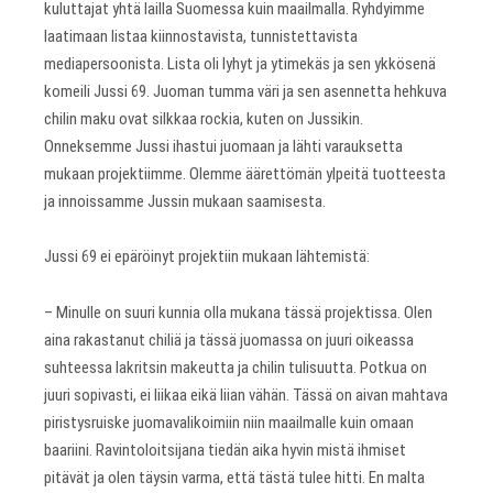
kuluttajat yhtä lailla Suomessa kuin maailmalla. Ryhdyimme
laatimaan listaa kiinnostavista, tunnistettavista
mediapersoonista. Lista oli lyhyt ja ytimekäs ja sen ykkösenä
komeili Jussi 69. Juoman tumma väri ja sen asennetta hehkuva
chilin maku ovat silkkaa rockia, kuten on Jussikin.
Onneksemme Jussi ihastui juomaan ja lähti varauksetta
mukaan projektiimme. Olemme äärettömän ylpeitä tuotteesta
ja innoissamme Jussin mukaan saamisesta.
Jussi 69 ei epäröinyt projektiin mukaan lähtemistä:
– Minulle on suuri kunnia olla mukana tässä projektissa. Olen
aina rakastanut chiliä ja tässä juomassa on juuri oikeassa
suhteessa lakritsin makeutta ja chilin tulisuutta. Potkua on
juuri sopivasti, ei liikaa eikä liian vähän. Tässä on aivan mahtava
piristysruiske juomavalikoimiin niin maailmalle kuin omaan
baariini. Ravintoloitsijana tiedän aika hyvin mistä ihmiset
pitävät ja olen täysin varma, että tästä tulee hitti. En malta