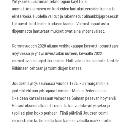
Yritykselle uusimman teknologian käyttö ja
ammattiosaaminen on korkeiden laatukriteereiden kannalta
elintärkeää. Huolella valitut ja rakennetut alihankkijaprosessit
takaavat tuotteiden korkean laadun. Valmistuspaikasta
riippumatta laatuvaatimukset ovat aina yhteneväiset.
Koronavuoden 2020 aikana verkkokauppa kasvatti osuuttaan
myynnissä ja yritys investoikin uuteen, keväällä 2022
valmistuvaan, logistiikkahalliin. Halli valmistuu samalle tontille
Riihimäen tehtaan ja toimitilojen kanssa.
Joutsen syntyi saunassa vuonna 1936, kun margariini- ja
jäätelötehtaan johtajana toiminut Marius Pedersen sai
liikeidean katsellessaan vaimonsa Saiman pesevän höyheniä.
Harrastuksena alkanut toiminta kasvoi liikeyritykseksi ja
työllisti pian koko perheen. Tänä päivänä Joutsen toimii
vahvasti niin kotimaisilla kuin kansainvälisillä markkinoilla.