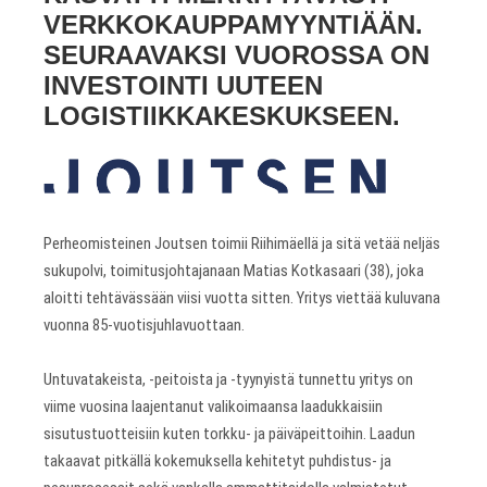
VERKKOKAUPPAMYYNTIÄÄN.
SEURAAVAKSI VUOROSSA ON
INVESTOINTI UUTEEN
LOGISTIIKKAKESKUKSEEN.
Perheomisteinen Joutsen toimii Riihimäellä ja sitä vetää neljäs
sukupolvi, toimitusjohtajanaan Matias Kotkasaari (38), joka
aloitti tehtävässään viisi vuotta sitten. Yritys viettää kuluvana
vuonna 85-vuotisjuhlavuottaan.
Untuvatakeista, -peitoista ja -tyynyistä tunnettu yritys on
viime vuosina laajentanut valikoimaansa laadukkaisiin
sisutustuotteisiin kuten torkku- ja päiväpeittoihin. Laadun
takaavat pitkällä kokemuksella kehitetyt puhdistus- ja