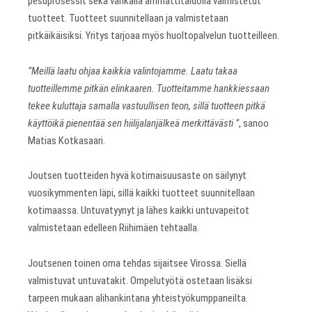
pesuprosessit sekä vankalla ammattitaidolla valmistetut
tuotteet. Tuotteet suunnitellaan ja valmistetaan
pitkäikäisiksi. Yritys tarjoaa myös huoltopalvelun tuotteilleen.
”Meillä laatu ohjaa kaikkia valintojamme. Laatu takaa
tuotteillemme pitkän elinkaaren. Tuotteitamme hankkiessaan
tekee kuluttaja samalla vastuullisen teon, sillä tuotteen pitkä
käyttöikä pienentää sen hiilijalanjälkeä merkittävästi ”
, sanoo
Matias Kotkasaari.
Joutsen tuotteiden hyvä kotimaisuusaste on säilynyt
vuosikymmenten läpi, sillä kaikki tuotteet suunnitellaan
kotimaassa. Untuvatyynyt ja lähes kaikki untuvapeitot
valmistetaan edelleen Riihimäen tehtaalla.
Joutsenen toinen oma tehdas sijaitsee Virossa. Siellä
valmistuvat untuvatakit. Ompelutyötä ostetaan lisäksi
tarpeen mukaan alihankintana yhteistyökumppaneilta.