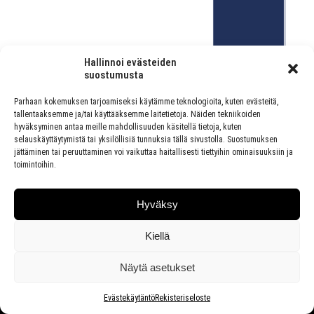
Hallinnoi evästeiden
suostumusta
Parhaan kokemuksen tarjoamiseksi käytämme teknologioita, kuten evästeitä,
tallentaaksemme ja/tai käyttääksemme laitetietoja. Näiden tekniikoiden
Return to 85-VUOTIAS JUOTSEN VIETTÄÄ JUHLAVUOTTAAN,
hyväksyminen antaa meille mahdollisuuden käsitellä tietoja, kuten
LAAJENTAA SUOMESSA JA KASVATTAA ASEMAANSA
selauskäyttäytymistä tai yksilöllisiä tunnuksia tällä sivustolla. Suostumuksen
KANSAINVÄLISILLÄ MARKKINOILLA
By
Published
9.12.2021
Full
jättäminen tai peruuttaminen voi vaikuttaa haitallisesti tiettyihin ominaisuuksiin ja
toimintoihin.
size is
1230 × 124
pixels
Hyväksy
Kiellä
Näytä asetukset
Evästekäytäntö
Rekisteriseloste