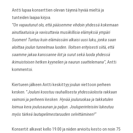
Antti lupaa konserttien olevan täynnä hyvää mieltä ja
tunteiden laajaa kirjoa.
”On vapautunut olo, että pääsemme vihdoin yhdessä kokemaan
ainutlaatuisia ja vavisuttavia musiikillisia elämyksiä ympäri
Suomen! Tuntuu kuin elämässäni alkaisi uusi luku, jonka saan
aloittaa joulun tunnelmaa luoden. Iloitsen erityisesti siitä, että
saamme jakaa kanssanne ilot ja surut sekä luoda yhdessä
ikimuistoisen hetken kyynelien ja naurun saattelemana”
, Antti
kommentoi.
Kiertueen jälkeen Antti keskittyy joulun viettoon perheen
kesken. ”
Jouluni koostuu rauhallisesta yhdessäolosta rakkaan
vaimoni ja perheeni kesken. Hyvää jouluruokaa ja takkatulen
loimua kera joulusaunan ja paljun. Jouluperinteisiini lukeutuu
myös tärkeä lautapelimestaruuden selvittäminen!”
Konsertit alkavat kello 19.00 ja niiden arvioitu kesto on noin 75