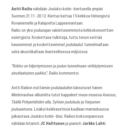
Antti Railio
nähdään
Jouluksi kotiin
-kiertueella ympäri
Suomen 21.11.-20.12. Kiertue kattaa 15 kirkkoa Helsingistä
Rovaniemelle ja Kalajoelta Lappeenrantaan.
Railio on yksi joulunajan vakiintuneimmista kirkkokonserttien
esiintyjistä. Koskettava tulkitsija, tuttu tenori esittää
kauneimmat ja koskettavimmat joululaulut tunnelmaltaan
sekä akustiikaltaan ihanteellisessa miljöössä.
”Kirkko on hiljentymiseen ja joulun tunnelmaan virittäytymiseen
ainutlaatuinen paikka”
, Railio kommentoi.
Antti Railion esittämiin joululauluihin lukeutuvat hänen
Mielenrauhaa
-albumilta tutut kappaleet muun muassa
Avaruus,
Täällä Pohjantähden alla, Sylvian joululaulu
ja
Varpunen
jouluaamuna
. Lisäksi keikkasetissä kuullaan marraskuussa
julkaistava
Jouluksi kotiin
-biisi. Railion kokoonpanossa
nähdään kitaristi
JC Halttunen
ja pianisti
Jarkko Lahti
.