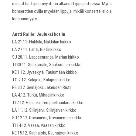
minuuttia. Lipunmyynti on alkanut Lippupisteessä. Myös
konserttien ovilla myydään lippuja, mikäli konsertti ei ole
loppuunmyyty.
Antti Railio: Jouluksi kotiin
LA 21.11. Nakkila, Nakkilan kirkko
LA 27.11. Lahti, Ristinkirkko
SU 28.11. Lappeenranta, Marian kirkko
TI 30.11. Sääksmäki, Sääksmäen kirkko
KE 1.12. Jyväskylä, Taulumäen kirkko
TO 2.12. Kalajoki, Kalajoen kirkko
PE 3.12. Seinäjoki, Lakeuden Risti
LA 4.12. Turku, Mikaelinkirkko
TI 7.12. Helsinki, Temppelinaukion kirkko
LA 11.12. Siilinjärvi, Siilinjärven kirkko
SU 12.12. Rovaniemi, Rovaniemen kirkko
TI 14.12. Vaasa, Vaasan kirkko
KE 15.12. Kauhajoki, Kauhajoen kirkko