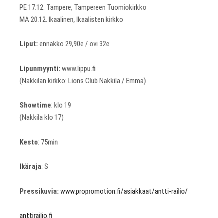
PE 17.12. Tampere, Tampereen Tuomiokirkko
MA 20.12. Ikaalinen, Ikaalisten kirkko
Liput:
ennakko 29,90e / ovi 32e
Lipunmyynti:
www.lippu.fi
(Nakkilan kirkko: Lions Club Nakkila / Emma)
Showtime
: klo 19
(Nakkila klo 17)
Kesto
: 75min
Ikäraja
: S
Pressikuvia:
www.propromotion.fi/asiakkaat/antti-railio/
anttirailio.fi