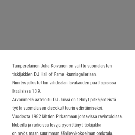
Tamperelainen Juha Koivunen on valittu suomalaisten
tiskijukkien DJ Hall of Fame -kunniagalleriaan.
Nimitys julkistettiin viihdealan lavakauden päättäjäisissä
Ikaalisissa 13.9.
Arvonimellä aateloitu DJ Juissi on tehnyt pitkäjänteistä
työtä suomalaisen discokulttuurin edistämiseksi.
Vuodesta 1982 lähtien Pirkanmaan johtavissa ravintoloissa,
klubeilla ja radioissa levyjä pyörittänyt tiskijukka
on myös maan suurimman äänilevykokoelman omistaja.