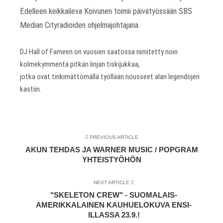
Edelleen keikkaileva Koivunen toimii päivätyössään SBS
Median Cityradioiden ohjelmajohtajana.
DJ Hall of Fameen on vuosien saatossa nimitetty noin
kolmekymmentä pitkän linjan tiskijukkaa,
jotka ovat tinkimättömällä työllään nousseet alan legendojen
kastiin.
PREVIOUS ARTICLE
AKUN TEHDAS JA WARNER MUSIC / POPGRAM
YHTEISTYÖHÖN
NEXT ARTICLE
"SKELETON CREW" - SUOMALAIS-
AMERIKKALAINEN KAUHUELOKUVA ENSI-
ILLASSA 23.9.!