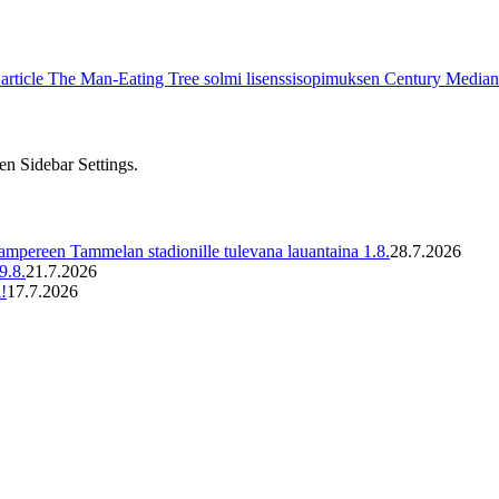
article
The Man-Eating Tree solmi lisenssisopimuksen Century Median
en Sidebar Settings.
ampereen Tammelan stadionille tulevana lauantaina 1.8.
28.7.2026
9.8.
21.7.2026
!
17.7.2026