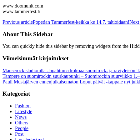
www.doomunit.com
www.tammerfest.fi
Previous article
Popedan Tammerfest-keikka ke 14.7. taltioidaan!
Next 
About This Sidebar
You can quickly hide this sidebar by removing widgets from the Hidd
Viimeisimmät kirjoitukset
Manserock stadionilla -tapahtuma kokoaa suomirock- ja raviyleisön T
Tampere on suomirockin suurkaupunki – Suomirockin suurviikko 1.–
Pauli Mustajärven ennenjulkaisematon Loput päivät -kappale nyt julki
Kategoriat
Fashion
Lifestyle
News
Others
People
Post
Uncategorized