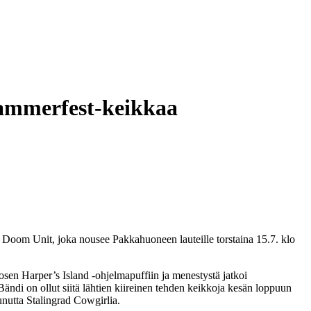
ammerfest-keikkaa
 Doom Unit, joka nousee Pakkahuoneen lauteille torstaina 15.7. klo
osen Harper’s Island -ohjelmapuffiin ja menestystä jatkoi
Bändi on ollut siitä lähtien kiireinen tehden keikkoja kesän loppuun
unutta Stalingrad Cowgirlia.