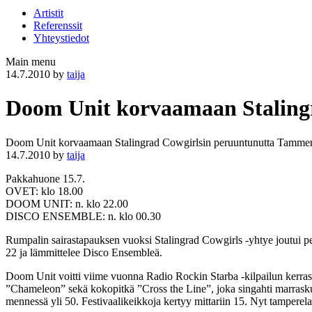
Artistit
Referenssit
Yhteystiedot
Main menu
14.7.2010
by
taija
Doom Unit korvaamaan Staling
Doom Unit korvaamaan Stalingrad Cowgirlsin peruuntunutta Tammer
14.7.2010
by
taija
Pakkahuone 15.7.
OVET: klo 18.00
DOOM UNIT: n. klo 22.00
DISCO ENSEMBLE: n. klo 00.30
Rumpalin sairastapauksen vuoksi Stalingrad Cowgirls -yhtye joutui p
22 ja lämmittelee Disco Ensembleä.
Doom Unit voitti viime vuonna Radio Rockin Starba -kilpailun kerrasta
”Chameleon” sekä kokopitkä ”Cross the Line”, joka singahti marraskuun 
mennessä yli 50. Festivaalikeikkoja kertyy mittariin 15. Nyt tamperel