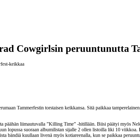
rad Cowgirlsin peruuntunutta T
fest-keikkaa
erumaan Tammerfestin torstaisen keikkansa. Sitä paikkaa tamperelainen
 päähän liimautuvalla ”Killing Time” -hitillään. Biisi päätyi myös Nel
lopussa suoraan albumilistan sijalle 2 ollen listoilla liki 10 viikkoa. 
aista bändiä kuullaan livenä myös kotiareenalla, kun se paikkaa peruunt