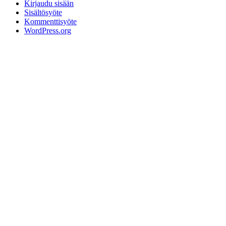
Kirjaudu sisään
Sisältösyöte
Kommenttisyöte
WordPress.org