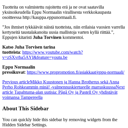
Tuotteita on valmistettu rajoitettu erä ja ne ovat saatavilla
yksinoikeudella Eppu Normaalin virallisesta verkkokaupasta
osoitteessa http://kauppa.eppunormaali.fi.
”Jos ihmiset tykkäävät näistä tuotteista, niin erilaisia vuosien varrella
kertyneitä taustalakanoita uusia mallistoja varten kyllä riittää.”,
Eppujen kitaristi
Juha Torvinen
kommentoi.
Katso Juha Torvisen tarina
tuotteista
:
https://www.youtube.com/watch?
v=zSXvrba5AYI&feature=youtu.be
Eppu Normaalin
pressikuvat
:
https://www.propromotion.fi/asiakkaat/eppu-normaali/
Previous article
Mikko Kuustonen ja Hanna Brotherus sekä Anna
Perho Rohkeammin minä! -valmennuskiertueelle marraskuussa
Next
article
Tapahtuma-alan uutisia: Pågå Oy ja Pastell Oy yhdistävät
voimansa Tampereella
About This Sidebar
You can quickly hide this sidebar by removing widgets from the
Hidden Sidebar Settings.