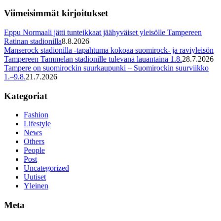
Viimeisimmät kirjoitukset
Eppu Normaali jätti tunteikkaat jäähyväiset yleisölle Tampereen
Ratinan stadionilla
8.8.2026
Manserock stadionilla -tapahtuma kokoaa suomirock- ja raviyleisön
Tampereen Tammelan stadionille tulevana lauantaina 1.8.
28.7.2026
Tampere on suomirockin suurkaupunki – Suomirockin suurviikko
1.–9.8.
21.7.2026
Kategoriat
Fashion
Lifestyle
News
Others
People
Post
Uncategorized
Uutiset
Yleinen
Meta