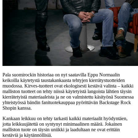
Pala suomirockin historiaa on nyt saatavilla Eppu Normaalin
keikoilla käytetystä taustakankaasta tehtyjen kierrätystuotteiden
muodossa. Kirves-tuotteet ovat ekologisesti kestävä valinta – kaikki
malliston tuotteet on tehty niissä käytetyistä langoista lähtien täysin
kierrätetyistä materiaaleista ja ne on valmistettu käsityönä Suomessa
yhteistyössä bändin fanituotekauppaa pyörittävän Backstage Rock
Shopin kanssa.
Kankaan leikkuu on tehty tarkasti kaikki materiaalit hyödyntäen,
jotta leikkuujätettä on syntynyt minimaalinen määrä. Jokainen
malliston tuote on täysin uniikki ja laadultaan ne ovat erittäin
kestäviä ja käytännöllisiä.