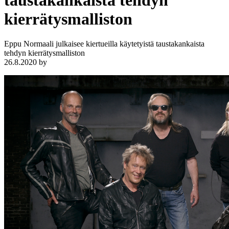
taustakankaista tehdyn
kierrätysmalliston
Eppu Normaali julkaisee kiertueilla käytetyistä taustakankaista
tehdyn kierrätysmalliston
26.8.2020
by