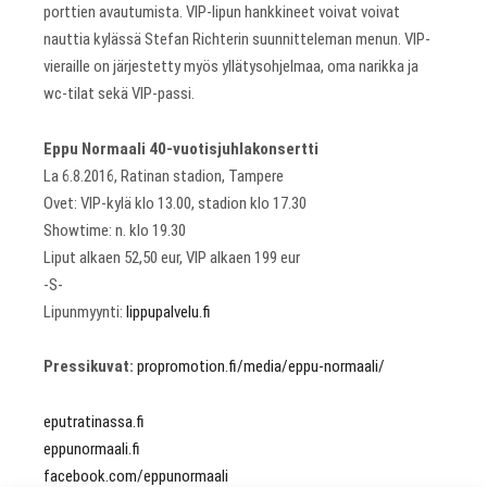
porttien avautumista. VIP-lipun hankkineet voivat voivat
nauttia kylässä Stefan Richterin suunnitteleman menun. VIP-
vieraille on järjestetty myös yllätysohjelmaa, oma narikka ja
wc-tilat sekä VIP-passi.
Eppu Normaali 40-vuotisjuhlakonsertti
La 6.8.2016, Ratinan stadion, Tampere
Ovet: VIP-kylä klo 13.00, stadion klo 17.30
Showtime: n. klo 19.30
Liput alkaen 52,50 eur, VIP alkaen 199 eur
-S-
Lipunmyynti:
lippupalvelu.fi
Pressikuvat:
propromotion.fi/media/eppu-normaali/
eputratinassa.fi
eppunormaali.fi
facebook.com/eppunormaali