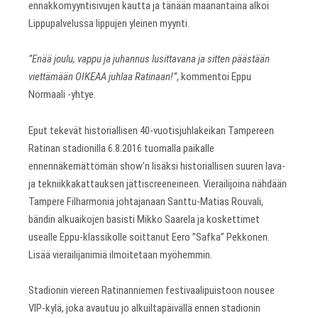
ennakkomyyntisivujen kautta ja tänään maanantaina alkoi
Lippupalvelussa lippujen yleinen myynti.
”Enää joulu, vappu ja juhannus lusittavana ja sitten päästään
viettämään OIKEAA juhlaa Ratinaan!”
, kommentoi Eppu
Normaali -yhtye.
Eput tekevät historiallisen 40-vuotisjuhlakeikan Tampereen
Ratinan stadionilla 6.8.2016 tuomalla paikalle
ennennäkemättömän show’n lisäksi historiallisen suuren lava-
ja tekniikkakattauksen jättiscreeneineen. Vierailijoina nähdään
Tampere Filharmonia johtajanaan Santtu-Matias Rouvali,
bändin alkuaikojen basisti Mikko Saarela ja koskettimet
usealle Eppu-klassikolle soittanut Eero ”Safka” Pekkonen.
Lisää vierailijanimiä ilmoitetaan myöhemmin.
Stadionin viereen Ratinanniemen festivaalipuistoon nousee
VIP-kylä, joka avautuu jo alkuiltapäivällä ennen stadionin