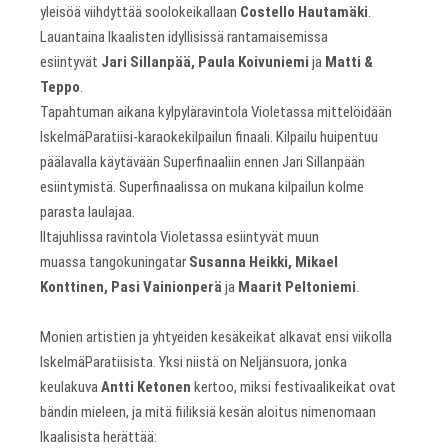
yleisöä viihdyttää soolokeikallaan
Costello Hautamäki
.
Lauantaina Ikaalisten idyllisissä rantamaisemissa
esiintyvät
Jari Sillanpää, Paula Koivuniemi
ja
Matti &
Teppo
.
Tapahtuman aikana kylpyläravintola Violetassa mittelöidään
IskelmäParatiisi-karaokekilpailun finaali. Kilpailu huipentuu
päälavalla käytävään Superfinaaliin ennen Jari Sillanpään
esiintymistä. Superfinaalissa on mukana kilpailun kolme
parasta laulajaa.
Iltajuhlissa ravintola Violetassa esiintyvät muun
muassa tangokuningatar
Susanna Heikki, Mikael
Konttinen, Pasi Vainionperä
ja
Maarit Peltoniemi
.
Monien artistien ja yhtyeiden kesäkeikat alkavat ensi viikolla
IskelmäParatiisista. Yksi niistä on Neljänsuora, jonka
keulakuva
Antti Ketonen
kertoo, miksi festivaalikeikat ovat
bändin mieleen, ja mitä fiiliksiä kesän aloitus nimenomaan
Ikaalisista herättää: