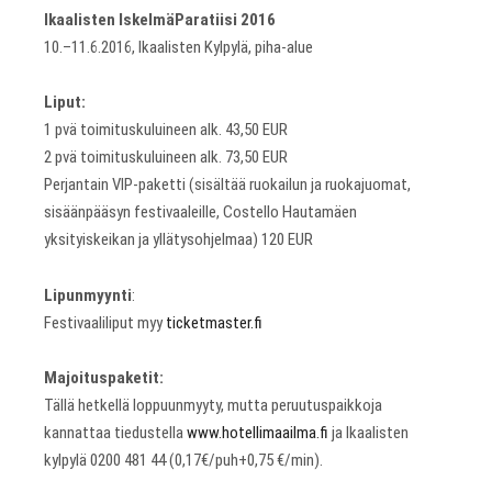
Ikaalisten IskelmäParatiisi 2016
10.–11.6.2016, Ikaalisten Kylpylä, piha-alue
Liput:
1 pvä toimituskuluineen alk. 43,50 EUR
2 pvä toimituskuluineen alk. 73,50 EUR
Perjantain VIP-paketti (sisältää ruokailun ja ruokajuomat,
sisäänpääsyn festivaaleille, Costello Hautamäen
yksityiskeikan ja yllätysohjelmaa) 120 EUR
Lipunmyynti
:
Festivaaliliput myy
ticketmaster.fi
Majoituspaketit:
Tällä hetkellä loppuunmyyty, mutta peruutuspaikkoja
kannattaa tiedustella
www.hotellimaailma.fi
ja Ikaalisten
kylpylä 0200 481 44 (0,17€/puh+0,75 €/min).