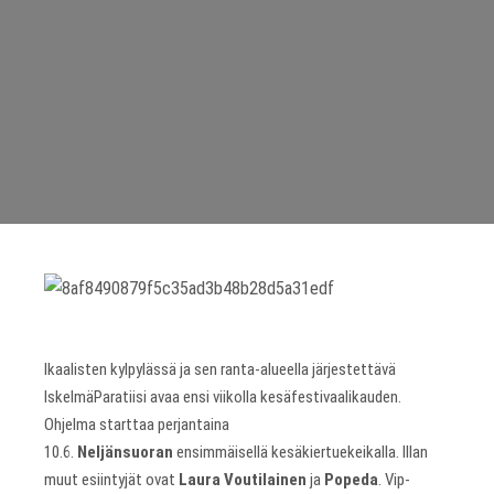
Ikaalisten kylpylässä ja sen ranta-alueella järjestettävä
IskelmäParatiisi avaa ensi viikolla kesäfestivaalikauden.
Ohjelma starttaa perjantaina
10.6.
Neljänsuoran
ensimmäisellä kesäkiertuekeikalla. Illan
muut esiintyjät ovat
Laura Voutilainen
ja
Popeda
. Vip-