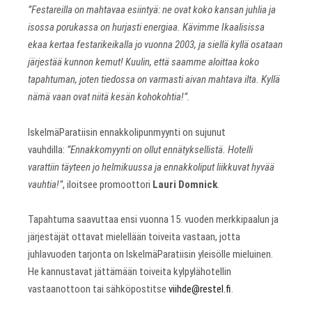
”Festareilla on mahtavaa esiintyä: ne ovat koko kansan juhlia ja
isossa porukassa on hurjasti energiaa. Kävimme Ikaalisissa
ekaa kertaa festarikeikalla jo vuonna 2003, ja siellä kyllä osataan
järjestää kunnon kemut! Kuulin, että saamme aloittaa koko
tapahtuman, joten tiedossa on varmasti aivan mahtava ilta. Kyllä
nämä vaan ovat niitä kesän kohokohtia!”.
IskelmäParatiisin ennakkolipunmyynti on sujunut
vauhdilla:
”Ennakkomyynti on ollut ennätyksellistä. Hotelli
varattiin täyteen jo helmikuussa ja ennakkoliput liikkuvat hyvää
vauhtia!”
, iloitsee promoottori
Lauri Domnick
.
Tapahtuma saavuttaa ensi vuonna 15. vuoden merkkipaalun ja
järjestäjät ottavat mielellään toiveita vastaan, jotta
juhlavuoden tarjonta on IskelmäParatiisin yleisölle mieluinen.
He kannustavat jättämään toiveita kylpylähotellin
vastaanottoon tai sähköpostitse
viihde@restel.fi
.