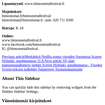
Lipunmyynti
: www.himosmetalfestival.fi
Majoitukset:
himoslomat.fi/himosmetalfestival/
himoslomat@himoslomat.fi / puh. 020 711 9200
Ikäraja
: K-18
Online:
www.himosmetalfestival.fi
www.facebook.com/himosmetalfestival
IG @himosmetalfestival
Previous article
Merkittävä Netflix-pomo vierailee Suomessa Screen
Helsinki -tapahtumassa 31.8.
Next article
AV-alan
tunnustuspalkintoja jaettiin Screen Helsinki -tapahtumassa - Vuoden
Screen-tekona palkittiin Tampereen Tuotantokannustin
About This Sidebar
You can quickly hide this sidebar by removing widgets from the
Hidden Sidebar Settings.
Viimeisimmät kirjoitukset