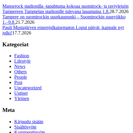
Manserock stadionilla -tapahtuma kokoaa suomirock- ja raviyleisön
Tampereen Tammelan stadionille tulevana lauantaina 1.8.
28.7.2026
Tampere on suomirockin suurkaupunki – Suomirockin suurviikko
1.–9.8.
21.7.2026
Pauli Mustajärven ennenjulkaisematon Loput päivät -kappale nyt
julki!
17.7.2026
Kategoriat
Fashion
Lifestyle
News
Others
People
Post
Uncategorized
Uutiset
Yleinen
Meta
Kirjaudu sisään
Sisältösyöte
Kommenttisyöte