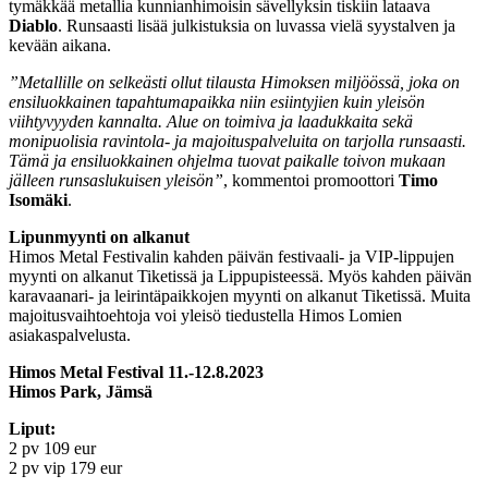
tymäkkää metallia kunnianhimoisin sävellyksin tiskiin lataava
Diablo
. Runsaasti lisää julkistuksia on luvassa vielä syystalven ja
kevään aikana.
”Metallille on selkeästi ollut tilausta Himoksen miljöössä, joka on
ensiluokkainen tapahtumapaikka niin esiintyjien kuin yleisön
viihtyvyyden kannalta. Alue on toimiva ja laadukkaita sekä
monipuolisia ravintola- ja majoituspalveluita on tarjolla runsaasti.
Tämä ja ensiluokkainen ohjelma tuovat paikalle toivon mukaan
jälleen runsaslukuisen yleisön”
, kommentoi promoottori
Timo
Isomäki
.
Lipunmyynti on alkanut
Himos Metal Festivalin kahden päivän festivaali- ja VIP-lippujen
myynti on alkanut Tiketissä ja Lippupisteessä. Myös kahden päivän
karavaanari- ja leirintäpaikkojen myynti on alkanut Tiketissä. Muita
majoitusvaihtoehtoja voi yleisö tiedustella Himos Lomien
asiakaspalvelusta.
Himos Metal Festival 11.-12.8.2023
Himos Park, Jämsä
Liput:
2 pv 109 eur
2 pv vip 179 eur