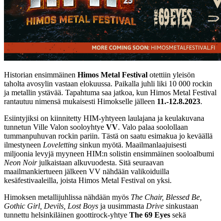
Historian ensimmäinen
Himos Metal Festival
otettiin yleisön
taholta avosylin vastaan elokuussa. Paikalla juhli liki 10 000 rockin
ja metallin ystävää. Tapahtuma saa jatkoa, kun Himos Metal Festival
rantautuu nimensä mukaisesti Himokselle jälleen
11.-12.8.2023
.
Esiintyjiksi on kiinnitetty HIM-yhtyeen laulajana ja keulakuvana
tunnetun Ville Valon sooloyhtye
VV
. Valo palaa soolollaan
tummanpuhuvan rockin pariin. Tästä on saatu esimakua jo keväällä
ilmestyneen
Loveletting
sinkun myötä. Maailmanlaajuisesti
miljoonia levyjä myyneen HIM:n solistin ensimmäinen sooloalbumi
Neon Noir
julkaistaan alkuvuodesta. Sitä seuraavan
maailmankiertueen jälkeen VV nähdään valikoiduilla
kesäfestivaaleilla, joista Himos Metal Festival on yksi.
Himoksen metallijuhlissa nähdään myös
The Chair, Blessed Be,
Gothic Girl, Devils, Lost Boys
ja uusimmasta
Drive
sinkustaan
tunnettu helsinkiläinen goottirock-yhtye
The 69 Eyes
sekä