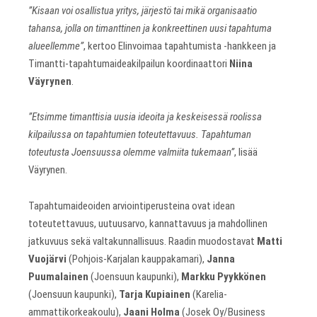
”Kisaan voi osallistua yritys, järjestö tai mikä organisaatio
tahansa, jolla on timanttinen ja konkreettinen uusi tapahtuma
alueellemme”
, kertoo Elinvoimaa tapahtumista -hankkeen ja
Timantti-tapahtumaideakilpailun koordinaattori
Niina
Väyrynen
.
”Etsimme timanttisia uusia ideoita ja keskeisessä roolissa
kilpailussa on tapahtumien toteutettavuus. Tapahtuman
toteutusta Joensuussa olemme valmiita tukemaan”
, lisää
Väyrynen.
Tapahtumaideoiden arviointiperusteina ovat idean
toteutettavuus, uutuusarvo, kannattavuus ja mahdollinen
jatkuvuus sekä valtakunnallisuus. Raadin muodostavat
Matti
Vuojärvi
(Pohjois-Karjalan kauppakamari),
Janna
Puumalainen
(Joensuun kaupunki),
Markku Pyykkönen
(Joensuun kaupunki),
Tarja Kupiainen
(Karelia-
ammattikorkeakoulu),
Jaani Holma
(Josek Oy/Business