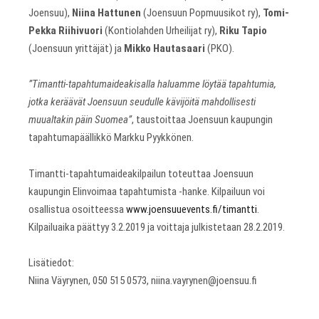
Joensuu),
Niina Hattunen
(Joensuun Popmuusikot ry),
Tomi-
Pekka Riihivuori
(Kontiolahden Urheilijat ry),
Riku Tapio
(Joensuun yrittäjät) ja
Mikko Hautasaari
(PKO).
”Timantti-tapahtumaideakisalla haluamme löytää tapahtumia,
jotka keräävät Joensuun seudulle kävijöitä mahdollisesti
muualtakin päin Suomea”
, taustoittaa Joensuun kaupungin
tapahtumapäällikkö Markku Pyykkönen.
Timantti-tapahtumaideakilpailun toteuttaa Joensuun
kaupungin Elinvoimaa tapahtumista -hanke. Kilpailuun voi
osallistua osoitteessa
www.joensuuevents.fi/timantti
.
Kilpailuaika päättyy 3.2.2019 ja voittaja julkistetaan 28.2.2019.
Lisätiedot:
Niina Väyrynen, 050 515 0573, niina.vayrynen@joensuu.fi