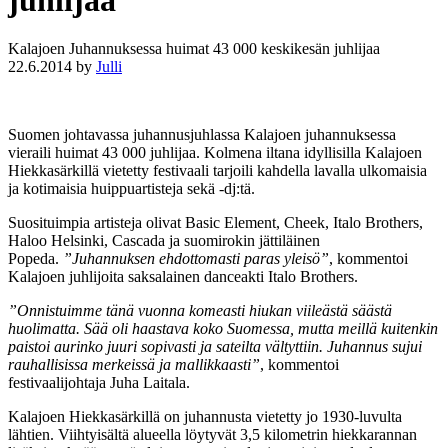
juhlijaa
Kalajoen Juhannuksessa huimat 43 000 keskikesän juhlijaa
22.6.2014
by
Julli
Suomen johtavassa juhannusjuhlassa Kalajoen juhannuksessa
vieraili huimat 43 000 juhlijaa. Kolmena iltana idyllisilla Kalajoen
Hiekkasärkillä vietetty festivaali tarjoili kahdella lavalla ulkomaisia
ja kotimaisia huippuartisteja sekä -dj:tä.
Suosituimpia artisteja olivat Basic Element, Cheek, Italo Brothers,
Haloo Helsinki, Cascada ja suomirokin jättiläinen
Popeda.
”Juhannuksen ehdottomasti paras yleisö”
, kommentoi
Kalajoen juhlijoita saksalainen danceakti Italo Brothers.
”Onnistuimme tänä vuonna komeasti hiukan viileästä säästä
huolimatta. Sää oli haastava koko Suomessa, mutta meillä kuitenkin
paistoi aurinko juuri sopivasti ja sateilta vältyttiin. Juhannus sujui
rauhallisissa merkeissä ja mallikkaasti”
, kommentoi
festivaalijohtaja Juha Laitala.
Kalajoen Hiekkasärkillä on juhannusta vietetty jo 1930-luvulta
lähtien. Viihtyisältä alueella löytyvät 3,5 kilometrin hiekkarannan