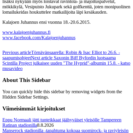
lisäksi nykyään myös loistavat ravintola- ja majoituspalvelut,
mökkikylä, Vesipuisto Jukupark sekä golfkenttä, joten monipuolinen
lomailukeidas houkuttelee matkailijoita läpi kesäkauden.
Kalajoen Juhannus ensi vuonna 18.-20.6.2015.
www.kalajoenjuhannus.fi
www.facebook.com/Kalajoenjuhannus
Previous article
Törnävänsaarella: Robin & Isac Elliot to 26.6. -
saapumisohjeet
Next article
Saxonin Biff Byfordin luotsaama
Scintilla Project julkaisee uuden "The Hyprid"-albumin 15.8. - katso
musavideo
About This Sidebar
You can quickly hide this sidebar by removing widgets from the
Hidden Sidebar Settings.
Viimeisimmät kirjoitukset
Eppu Normaali jätti tunteikkaat jäähyväiset yleisölle Tampereen
Ratinan stadionilla
8.8.2026
Manserock stadionilla -tapahtuma kokoaa suomirock- ja raviyleisön