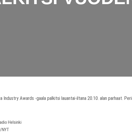
Industry Awards -gaala palkitsi lauantai-iltana 20.10. alan parhaat. Per
adio Helsinki
at/NYT