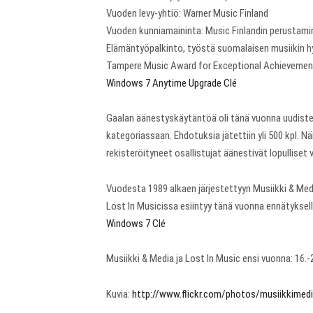
Vuoden levy-yhtiö: Warner Music Finland
Vuoden kunniamaininta: Music Finlandin perustami
Elämäntyöpalkinto, työstä suomalaisen musiikin 
Tampere Music Award for Exceptional Achievemen
Windows 7 Anytime Upgrade Clé
Gaalan äänestyskäytäntöä oli tänä vuonna uudistett
kategoriassaan. Ehdotuksia jätettiin yli 500 kpl. N
rekisteröityneet osallistujat äänestivät lopulliset v
Vuodesta 1989 alkaen järjestettyyn Musiikki & Medi
Lost In Musicissa esiintyy tänä vuonna ennätyksellis
Windows 7 Clé
Musiikki & Media ja Lost In Music ensi vuonna: 16.-
Kuvia:
http://www.flickr.com/photos/musiikkimed