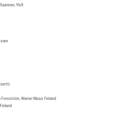
Saarinen, YleX
steam
sertti
a Forsström, Warner Music Finland
Finland