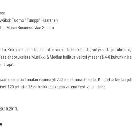
nen
hyväksi: Tuomo ”Tumppi” Haaranen
t in Music Business: Jan Sneum
u. Koko ala sai antaa ehdotuksia niistä henkilöistä, yrityksistä ja tahoist
äistä ehdotuksista Musiikki & Median hallitus valitsi yhteensä 4-8 kuhunkin k
oittajat.
aan osallistui tänäkin vuonna yli 700 alan ammattilaista. Kuudetta kertaa ju
et 120 artistia 16 eri keikkapaikassa viitenä festivaali-iltana.
20.10.2013.
ia