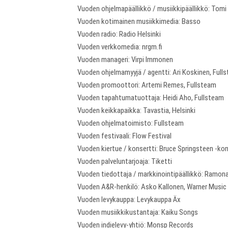
Vuoden ohjelmapäällikkö / musiikkipäällikkö: Tomi 
Vuoden kotimainen musiikkimedia: Basso
Vuoden radio: Radio Helsinki
Vuoden verkkomedia: nrgm.fi
Vuoden manageri: Virpi Immonen
Vuoden ohjelmamyyjä / agentti: Ari Koskinen, Full
Vuoden promoottori: Artemi Remes, Fullsteam
Vuoden tapahtumatuottaja: Heidi Aho, Fullsteam
Vuoden keikkapaikka: Tavastia, Helsinki
Vuoden ohjelmatoimisto: Fullsteam
Vuoden festivaali: Flow Festival
Vuoden kiertue / konsertti: Bruce Springsteen -kon
Vuoden palveluntarjoaja: Tiketti
Vuoden tiedottaja / markkinointipäällikkö: Ramon
Vuoden A&R-henkilö: Asko Kallonen, Warner Music 
Vuoden levykauppa: Levykauppa Äx
Vuoden musiikkikustantaja: Kaiku Songs
Vuoden indielevy-yhtiö: Monsp Records