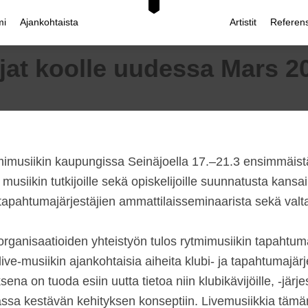
mi
Ajankohtaista
Artistit
Referens
12.1.2010
by
taija
ijat koolle uudessa Mars 
ytmimusiikin kaupungissa Seinäjoella 17.–21.3 ensimmäis
iikin tutkijoille sekä opiskelijoille suunnatusta kansai
tapahtumajärjestäjien ammattilaisseminaarista sekä valta
rganisaatioiden yhteistyön tulos rytmimusiikin tapahtu
ve-musiikin ajankohtaisia aiheita klubi- ja tapahtumajärjes
 on tuoda esiin uutta tietoa niin klubikävijöille, -järjestä
sa kestävän kehityksen konseptiin. Livemusiikkia tämän