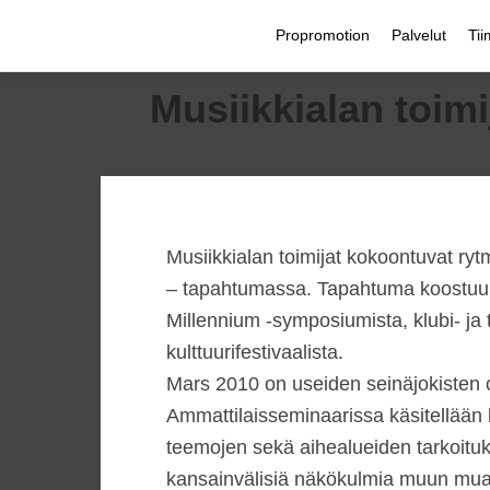
Propromotion
Palvelut
Tii
Musiikkialan toim
Musiikkialan toimijat kokoontuvat r
– tapahtumassa. Tapahtuma koostuu mus
Millennium -symposiumista, klubi- ja 
kulttuurifestivaalista.
Mars 2010 on useiden seinäjokisten o
Ammattilaisseminaarissa käsitellään li
teemojen sekä aihealueiden tarkoituksena
kansainvälisiä näkökulmia muun muas