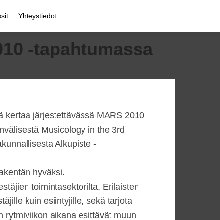
sit
Yhteystiedot
2010 -tapahtumassa
tä kertaa järjestettävässä MARS 2010
nvälisestä Musicology in the 3rd
kunnallisesta Alkupiste -
makentän hyväksi.
täjien toimintasektorilta. Erilaisten
jille kuin esiintyjille, sekä tarjota
 rytmiviikon aikana esittävät muun