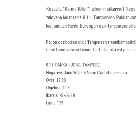
Keväällä ”Karma Killer” -albumin julkaissut Negat
tulevana lauantaina 8.11. Tampereen Pakkahuone
kiertämään Keski-Euroopan esiintymisareenoita
Paljon otsikoissa ollut Tampereen treenikämppätil
osoittanut vahvaa kiinnostusta tarjota yhtyeelle so
8.11. PAKKAHUONE, TAMPERE
Negative, Jann Wilde & Neon Comets ja Flinch
Ovet: 19:00
Ohjelma: 19:30
Ikäraja: -S-/K-18
Liput: 12€