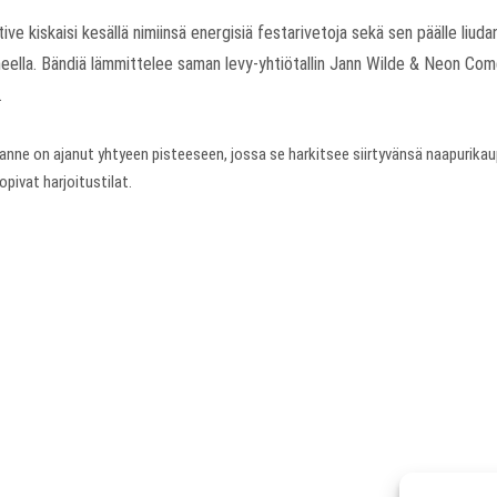
ive kiskaisi kesällä nimiinsä energisiä festarivetoja sekä sen päälle liuda
ella. Bändiä lämmittelee saman levy-yhtiötallin Jann Wilde & Neon Come
.
anne on ajanut yhtyeen pisteeseen, jossa se harkitsee siirtyvänsä naapurika
pivat harjoitustilat.