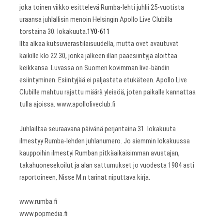
joka toinen viikko esittelevä Rumba-lehti juhlii 25-vuotista
uraansa juhlallisin menoin Helsingin Apollo Live Clubilla
torstaina 30. lokakuuta.
1Y0-611
Ilta alkaa kutsuvierastilaisuudella, mutta ovet avautuvat
kaikille klo 22.30, jonka jälkeen illan pääesiintyjä aloittaa
keikkansa. Luvassa on Suomen kovimman live-bändin
esiintyminen. Esiintyjää ei paljasteta etukäteen. Apollo Live
Clubille mahtuu rajattu määrä yleisöä, joten paikalle kannattaa
tulla ajoissa. www.apolloliveclub.fi
Juhlailtaa seuraavana päivänä perjantaina 31. lokakuuta
ilmestyy Rumba-lehden juhlanumero. Jo aiemmin lokakuussa
kauppoihin ilmestyi Rumban pitkäaikaisimman avustajan,
takahuonesekoilut ja alan sattumukset jo vuodesta 1984 asti
raportoineen, Nisse M:n tarinat niputtava kirja.
www.rumba.fi
www.popmedia.fi