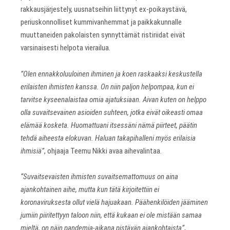
rakkausjärjestely, uusnatseihin liittynyt ex-poikaystävä,
periuskonnolliset kummivanhemmat ja paikkakunnalle
muuttaneiden pakolaisten synnyttämät ristiriidat eivät
varsinaisesti helpota vierailua.
”Olen ennakkoluuloinen ihminen ja koen raskaaksi keskustella
erilaisten ihmisten kanssa. On niin paljon helpompaa, kun ei
tarvitse kyseenalaistaa omia ajatuksiaan. Aivan kuten on helppo
olla suvaitsevainen asioiden suhteen, jotka eivät oikeasti omaa
elämää kosketa. Huomattuani itsessäni nämä piirteet, päätin
tehdä aiheesta elokuvan. Haluan takapihalleni myös erilaisia
ihmisiä”
, ohjaaja Teemu Nikki avaa aihevalintaa.
“Suvaitsevaisten ihmisten suvaitsemattomuus on aina
ajankohtainen aihe, mutta kun tätä kirjoitettiin ei
koronaviruksesta ollut vielä hajuakaan. Päähenkilöiden jääminen
jumiin piiritettyyn taloon niin, että kukaan ei ole mistään samaa
mieltä, on näin pandemia-aikana pistävän ajankohtaista”
,