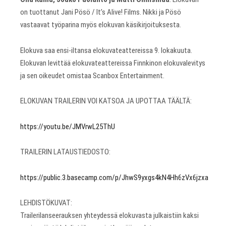
on tuottanut Jani Pösö / It’s Alive! Films. Nikki ja Pösö
vastaavat työparina myös elokuvan käsikirjoituksesta.
Elokuva saa ensi-iltansa elokuvateattereissa 9. lokakuuta.
Elokuvan levittää elokuvateattereissa Finnkinon elokuvalevitys
ja sen oikeudet omistaa Scanbox Entertainment.
ELOKUVAN TRAILERIN VOI KATSOA JA UPOTTAA TÄÄLTÄ:
https://youtu.be/JMVrwL25ThU
TRAILERIN LATAUSTIEDOSTO:
https://public.3.basecamp.com/p/JhwS9yxgs4kN4Hh6zVx6jzxa
LEHDISTÖKUVAT:
Trailerilanseerauksen yhteydessä elokuvasta julkaistiin kaksi