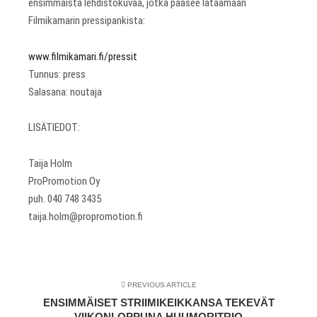
ensimmäistä lehdistökuvaa, jotka pääsee lataamaan
Filmikamarin pressipankista:
www.filmikamari.fi/pressit
Tunnus: press
Salasana: noutaja
LISÄTIEDOT:
Taija Holm
ProPromotion Oy
puh. 040 748 3435
taija.holm@propromotion.fi
PREVIOUS ARTICLE
ENSIMMÄISET STRIIMIKEIKKANSA TEKEVÄT
VIIKONLOPPUNA HUUMORITRIO