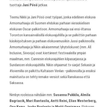
tuottaja
Jani Pösö
jatkaa.
Teemu Nikki ja Jani Pösö ovat työpari, jonka edellinen elokuva
Armomurhaaja oli Suomen ehdokas parhaan vieraskielisen
elokuvan Oscar-palkintoon. Armomurhaaja sai ensi-iltansa
Toronton kansainvälisillä elokuvajuhlilla ja se palkittiin parhaan
käsikirjoituksen ja parhaan elokuvamusiikin Jussi-palkinnoilla.
Armomurhaaja ja Nikin aikaisemmat lyhytelokuvat (mm. All
Inclusive, Siivooja) ovat kiertäneet festivaaleilla ympäri
maailman, mm. Cannesin elokuvajuhlien kilpasarjassa ja
Sundancen elokuvajuhlilla. Nikin ohjaamat tv-sarjat Sekasin ja
#lovemilla on palkittu Kultaisen Venlan –palkinnoilla ja ensiksi
mainitusta on tehty remake-versiot sekä Ranskassa että
Saksassa.
Nimbyn rooleissa nähdään mm.
Susanna Pukkila, Almila
Bagriacik, Mari Rantasila, Antti Reini, Elias Westerberg,
Ona Kamu, Jouko Puolanto ja Matti Onnismaa
. Elokuvan