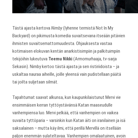
Tästä ajasta kertova
Nimby
(lyhenne termistä Not In My
Backyard) on pikimusta komedia suvaitsevana itseään pitävien
ihmisten suvaitsemattomuudesta. Ohjauksesta vastaa
kotimaisen elokuvan kentän anarkistisimpiin ja palkituimpiin
tekijöihin lukeutuva
Teemu Nikki
(Armomurhaaja, tv-sarja
Sekasin). Nimby kertoo tästä ajasta ja sen ristiriidoista – ja
uskaltaa nauraa aiheille, joille yleensä vain pudistellaan päätä
tai joilta suljetaan silmät.
Tapahtumat saavat alkunsa, kun kaupunkilaistunut Mervi vie
ensimmäisen kerran tyttöystävänsä Katan maaseudulle
vanhempiensa luo. Mervi pelkää, että vanhempien on vaikea
suvaita tyttöparia – varsinkin kun Katan äiti on iranilainen ja isä
saksalainen – mutta käy ilmi, että perillä Mervillä on itsellään
paljon enemmän sulateltavaa. Vanhempien omalaatuinen, avoin