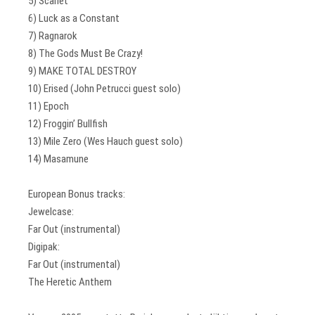
5) Scarlet
6) Luck as a Constant
7) Ragnarok
8) The Gods Must Be Crazy!
9) MAKE TOTAL DESTROY
10) Erised (John Petrucci guest solo)
11) Epoch
12) Froggin’ Bullfish
13) Mile Zero (Wes Hauch guest solo)
14) Masamune
European Bonus tracks:
Jewelcase:
Far Out (instrumental)
Digipak:
Far Out (instrumental)
The Heretic Anthem