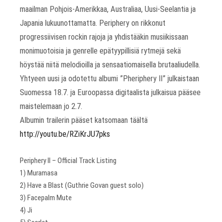
maailman Pohjois-Amerikkaa, Australiaa, Uusi-Seelantia ja
Japania lukuunottamatta. Periphery on rikkonut
progressiivisen rockin rajoja ja yhdistääkin musiikissaan
monimuotoisia ja genrelle epätyypillisiä rytmejä sekä
höystää niitä melodioilla ja sensaatiomaisella brutaaliudella.
Yhtyeen uusi ja odotettu albumi ”Pheriphery II” julkaistaan
Suomessa 18.7. ja Euroopassa digitaalista julkaisua pääsee
maistelemaan jo 2.7.
Albumin trailerin pääset katsomaan täältä
http://youtu.be/RZiKrJU7pks
Periphery II – Official Track Listing
1) Muramasa
2) Have a Blast (Guthrie Govan guest solo)
3) Facepalm Mute
4) Ji