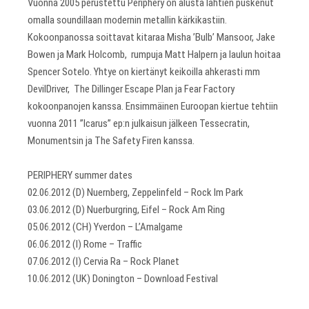
Vuonna 2005 perustettu Periphery on alusta lähtien puskenut
omalla soundillaan modernin metallin kärkikastiin.
Kokoonpanossa soittavat kitaraa Misha ’Bulb’ Mansoor, Jake
Bowen ja Mark Holcomb, rumpuja Matt Halpern ja laulun hoitaa
Spencer Sotelo. Yhtye on kiertänyt keikoilla ahkerasti mm
DevilDriver, The Dillinger Escape Plan ja Fear Factory
kokoonpanojen kanssa. Ensimmäinen Euroopan kiertue tehtiin
vuonna 2011 ”Icarus” ep:n julkaisun jälkeen Tessecratin,
Monumentsin ja The Safety Firen kanssa.
PERIPHERY summer dates
02.06.2012 (D) Nuernberg, Zeppelinfeld – Rock Im Park
03.06.2012 (D) Nuerburgring, Eifel – Rock Am Ring
05.06.2012 (CH) Yverdon – L’Amalgame
06.06.2012 (I) Rome – Traffic
07.06.2012 (I) Cervia Ra – Rock Planet
10.06.2012 (UK) Donington – Download Festival