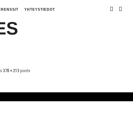
ERENSSIT
YHTEYSTIEDOT
ES
is
378 × 213
pixels