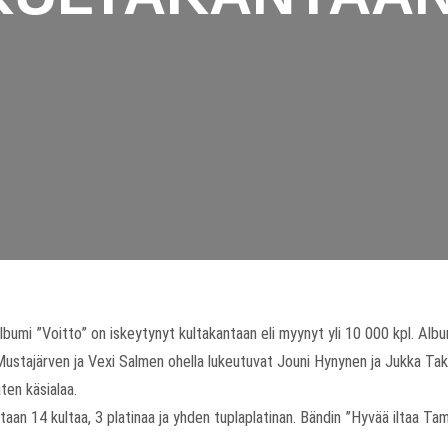
bumi ”Voitto” on iskeytynyt kultakantaan eli myynyt yli 10 000 kpl. Alb
 Mustajärven ja Vexi Salmen ohella lukeutuvat Jouni Hynynen ja Jukka Tak
ten käsialaa.
taan 14 kultaa, 3 platinaa ja yhden tuplaplatinan. Bändin ”Hyvää iltaa 