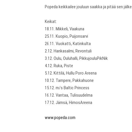
Popeda keikkailee jouluun saakka ja pitää sen jäl
Keikat:
18.11. Mikkeli, Vaakuna
25.11. Kuopio, Puijonsarvi
26.11. Vuokatti, Katinkulta
2.12. Hankasalmi, Revontuli
3.12. Oulu, Ouluhalli, PikkujouluPikNik
4.12. Ruka, Piste
5.12. Kittilä, Hullu Poro Areena
10.12. Tampere, Pakkahuone
15.12. m/s Baltic Princess
16.12. Vantaa, Tulisuudelma
17.12. Jämsä, HimosAreena
www.popeda.com