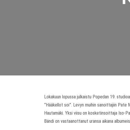
Lokakuun lopussa julkaistu Popedan 19. studioal
”Hääkellot soi”. Levyn muihin sanoittajiin Pate
Hautamäki. Yksi viisu on kosketinsoittaja Iso-Pa
Bändi on vastaanottanut uransa aikana albumeis