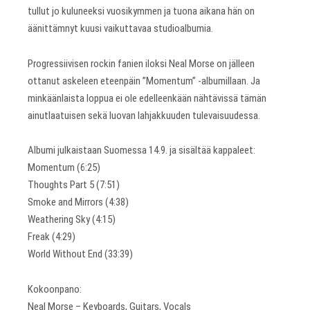
tullut jo kuluneeksi vuosikymmen ja tuona aikana hän on
äänittämnyt kuusi vaikuttavaa studioalbumia.
Progressiivisen rockin fanien iloksi Neal Morse on jälleen
ottanut askeleen eteenpäin ”Momentum” -albumillaan. Ja
minkäänlaista loppua ei ole edelleenkään nähtävissä tämän
ainutlaatuisen sekä luovan lahjakkuuden tulevaisuudessa.
Albumi julkaistaan Suomessa 14.9. ja sisältää kappaleet:
Momentum (6:25)
Thoughts Part 5 (7:51)
Smoke and Mirrors (4:38)
Weathering Sky (4:15)
Freak (4:29)
World Without End (33:39)
Kokoonpano:
Neal Morse – Keyboards, Guitars, Vocals