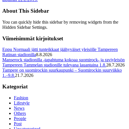
About This Sidebar
You can quickly hide this sidebar by removing widgets from the
Hidden Sidebar Settings.
Viimeisimmät kirjoitukset
Eppu Normaali jätti tunteikkaat jäähyväiset yleisölle Tampereen
Ratinan stadionilla
8.8.2026
Manserock stadionilla -tapahtuma kokoaa suomirock- ja raviyleisön
Tampereen Tammelan stadionille tulevana lauantaina 1.8.
28.7.2026
Tampere on suomirockin suurkaupunki – Suomirockin suurviikko
1.–9.8.
21.7.2026
Kategoriat
Fashion
Lifestyle
News
Others
People
Post
Uncategorized