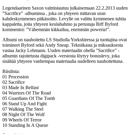
Legendaarinen Saxon valmistautuu julkaisemaan 22.2.2013 uuden
”Sacrifice” -albuminsa , joka on yhtyeen mittavan uran
kahdeskymmenes pitkäsoitto. Levylle on valittu kymmenen tuhtia
kappaletta, joita yhtyeen keulahahmo ja perustaja Biff Byford
kommentoi: ”Vähemmän kikkailua, enemmän poweria!”.
Albumi on nauhoitettu LS Studiolla Yorkshiressa ja tuottajina ovat
toimineet Byford sekä Andy Sneap. Tekniikasta ja miksauksesta
vastaa Jacky Lehmann. Uuden materiaalin ohella ”Sacrifice” -
albumin rajoitetusta digipack -versiosta löytyy bonuslevy, joka
sisältää yhtyeen vanhempaa materiaalia uudelleen nauhoitettuna.
Biisilista:
01 Procession
02 Sacrifice
03 Made In Belfast
04 Warriors Of The Road
05 Guardians Of The Tomb
06 Stand Up And Fight
07 Walking The Steel
08 Night Of The Wolf
09 Wheels Of Terror
10 Standing In A Queue