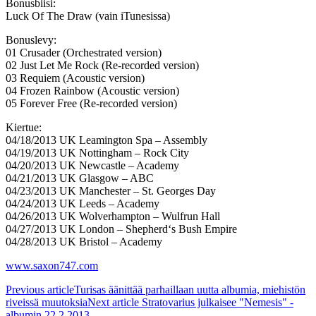
Bonusbiisi:
Luck Of The Draw (vain iTunesissa)
Bonuslevy:
01 Crusader (Orchestrated version)
02 Just Let Me Rock (Re-recorded version)
03 Requiem (Acoustic version)
04 Frozen Rainbow (Acoustic version)
05 Forever Free (Re-recorded version)
Kiertue:
04/18/2013 UK Leamington Spa – Assembly
04/19/2013 UK Nottingham – Rock City
04/20/2013 UK Newcastle – Academy
04/21/2013 UK Glasgow – ABC
04/23/2013 UK Manchester – St. Georges Day
04/24/2013 UK Leeds – Academy
04/26/2013 UK Wolverhampton – Wulfrun Hall
04/27/2013 UK London – Shepherd‘s Bush Empire
04/28/2013 UK Bristol – Academy
www.saxon747.com
Previous article
Turisas äänittää parhaillaan uutta albumia, miehistön
riveissä muutoksia
Next article
Stratovarius julkaisee "Nemesis" -
albumin 22.2.2013.