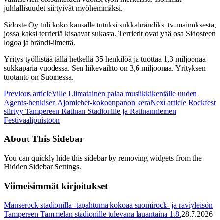
juhlallisuudet siirtyivät myöhemmäksi.
Sidoste Oy tuli koko kansalle tutuksi sukkabrändiksi tv-mainoksesta,
jossa kaksi terrieriä kisaavat sukasta. Terrierit ovat yhä osa Sidosteen
logoa ja brändi-ilmettä.
Yritys työllistää tällä hetkellä 35 henkilöä ja tuottaa 1,3 miljoonaa
sukkaparia vuodessa. Sen liikevaihto on 3,6 miljoonaa. Yrityksen
tuotanto on Suomessa.
Previous article
Ville Liimatainen palaa musiikkikentälle uuden
Agents-henkisen Ajomiehet-kokoonpanon kera
Next article
Rockfest
siirtyy Tampereen Ratinan Stadionille ja Ratinanniemen
Festivaalipuistoon
About This Sidebar
You can quickly hide this sidebar by removing widgets from the
Hidden Sidebar Settings.
Viimeisimmät kirjoitukset
Manserock stadionilla -tapahtuma kokoaa suomirock- ja raviyleisön
Tampereen Tammelan stadionille tulevana lauantaina 1.8.
28.7.2026