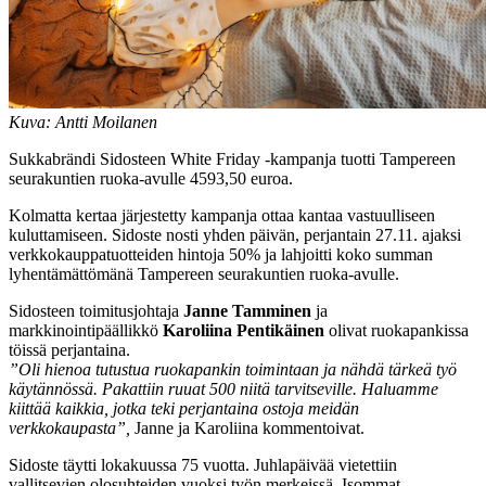
Kuva: Antti Moilanen
Sukkabrändi Sidosteen White Friday -kampanja tuotti Tampereen
seurakuntien ruoka-avulle 4593,50 euroa.
Kolmatta kertaa järjestetty kampanja ottaa kantaa vastuulliseen
kuluttamiseen. Sidoste nosti yhden päivän, perjantain 27.11. ajaksi
verkkokauppatuotteiden hintoja 50% ja lahjoitti koko summan
lyhentämättömänä Tampereen seurakuntien ruoka-avulle.
Sidosteen toimitusjohtaja
Janne Tamminen
ja
markkinointipäällikkö
Karoliina Pentikäinen
olivat ruokapankissa
töissä perjantaina.
”Oli hienoa tutustua ruokapankin toimintaan ja nähdä tärkeä työ
käytännössä. Pakattiin ruuat 500 niitä tarvitseville. Haluamme
kiittää kaikkia, jotka teki perjantaina ostoja meidän
verkkokaupasta”,
Janne ja Karoliina kommentoivat.
Sidoste täytti lokakuussa 75 vuotta. Juhlapäivää vietettiin
vallitsevien olosuhteiden vuoksi työn merkeissä. Isommat