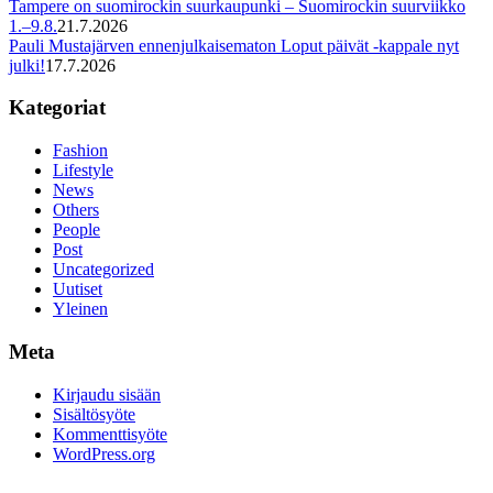
Tampere on suomirockin suurkaupunki – Suomirockin suurviikko
1.–9.8.
21.7.2026
Pauli Mustajärven ennenjulkaisematon Loput päivät -kappale nyt
julki!
17.7.2026
Kategoriat
Fashion
Lifestyle
News
Others
People
Post
Uncategorized
Uutiset
Yleinen
Meta
Kirjaudu sisään
Sisältösyöte
Kommenttisyöte
WordPress.org