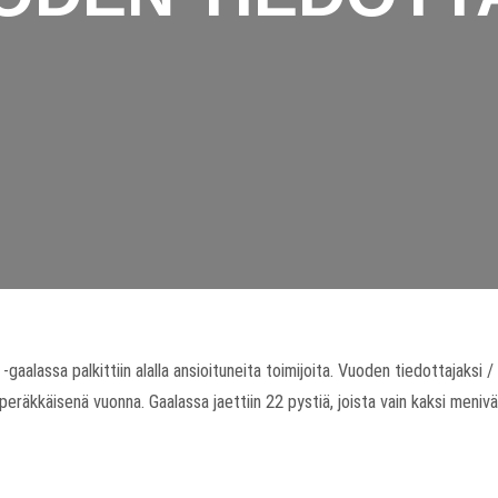
alassa palkittiin alalla ansioituneita toimijoita. Vuoden tiedottajaksi / 
a peräkkäisenä vuonna. Gaalassa jaettiin 22 pystiä, joista vain kaksi menivä