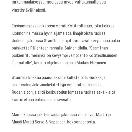
pirkanmaalaisessa mediassa myös valtakunnallisissa
viestintävälineissä.
Ensimmäisessä jaksossa vieraili Kotiteollisuus, joka kokkasi
luonnon helmassa hyvin äijämäistä, lihapitoista ruokaa.
Uudessa jaksossa Stam1nan pojat työstävät kevyempää palan
painiketta Päijänteen rannalla, Salvian tilalla. ”Stam1nan
poikien ’itumeininki’ on kevyempi vaihtoehto Kotiteollisuuden
lihamätölle”, kertoo ohjelman ohjaaja Markus Nieminen.
Stam1na kokkaa pääruoaksi herkullista tofu-ruokaa ja
jälkiruoaksi Jaloviinaliekitettyjä omenoita ja luumuja.
Ruoanlaiton ja siitä keskustelun lomassa ruokaa sekä kieltä
kostutetaan erilaisilla menovesillä.
Marraskuussa julkitulevassa jaksossa vierailevat Martti ja
Muudi Martti Servo & Napander -kokoonpanosta.