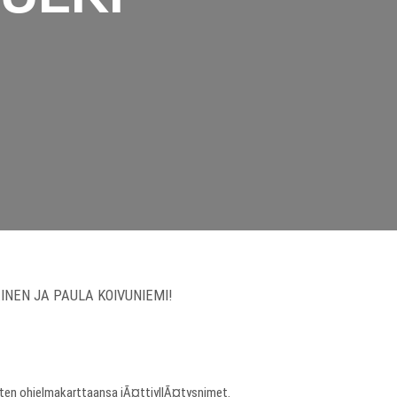
NEN JA PAULA KOIVUNIEMI!
ten ohjelmakarttaansa jÃ¤ttiyllÃ¤tysnimet.