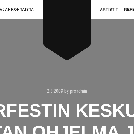
AJANKOHTAISTA
ARTISTIT
REF
2.3.2009
by
proadmin
FESTIN KESK
TAN OHJELMA J