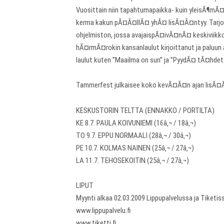
Vuosittain niin tapahtumapaikka- kuin yleisÃ¶mÃ
kerma kakun pÃ¤Ã¤llÃ¤ yhÃ¤ lisÃ¤Ã¤ntyy. Tarjoll
ohjelmiston, jossa avajaispÃ¤ivÃ¤nÃ¤ keskiviikkon
hÃ¤rmÃ¤rokin kansanlaulut kirjoittanut ja palu
laulut kuten ”Maailma on sun” ja ”PyydÃ¤ tÃ¤hdet t
Tammerfest julkaisee koko kevÃ¤Ã¤n ajan lisÃ¤Ã¤ 
KESKUSTORIN TELTTA (ENNAKKO / PORTILTA)
KE 8.7. PAULA KOIVUNIEMI (16â‚¬ / 18â‚¬)
TO 9.7. EPPU NORMAALI (28â‚¬ / 30â‚¬)
PE 10.7. KOLMAS NAINEN (25â‚¬ / 27â‚¬)
LA 11.7. TEHOSEKOITIN (25â‚¬ / 27â‚¬)
LIPUT
Myynti alkaa 02.03.2009 Lippupalvelussa ja Tiketis
www.lippupalvelu.fi
www.tiketti.fi