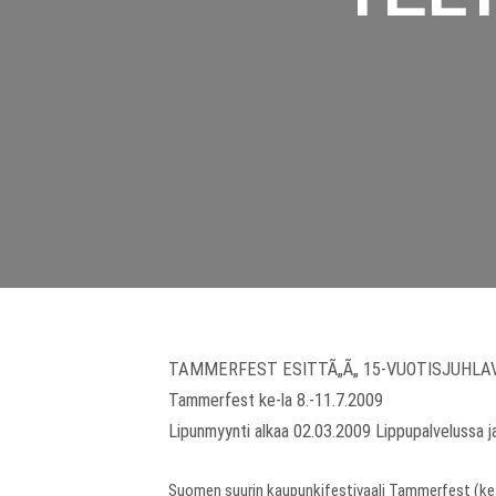
TAMMERFEST ESITTÃ„Ã„ 15-VUOTISJUHLAV
Tammerfest ke-la 8.-11.7.2009
Lipunmyynti alkaa 02.03.2009 Lippupalvelussa 
Suomen suurin kaupunkifestivaali Tammerfest (ke