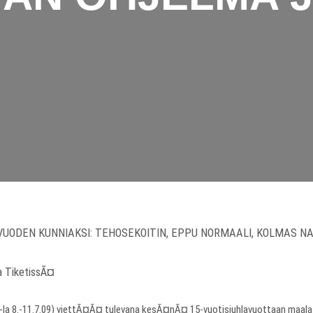
UODEN KUNNIAKSI: TEHOSEKOITIN, EPPU NORMAALI, KOLMAS NAI
ja TiketissÃ¤
-la 8.-11.7.09) viettÃ¤Ã¤ tulevana kesÃ¤nÃ¤ 15-vuotisjuhlavuottaan maala