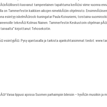
¤Ã¤rÃ¤llisesti kasvanut tamperelainen tapahtuma kerÃ¤si viime vuonna ennÃ
a on Tammerfestin kaikkien aikojen nimekkÃ¤in ohjelmisto. EnsimmÃ¤isenÃ¤
a esiintyy iskelmÃ¤rock-kuningatar Paula Koivuniemi, torstaina suomirockin
un areenoille tekevÃ¤ Kolmas Nainen. Tammerfestin Keskustorin ohjelman 
aivaalta” kirjoittanut Tehosekoitin.
esiintyjiÃ¤. Pysy ajantasalla ja tarkista ajankohtaisimmat tiedot: www.ta
sÃ¤! Varaa lippusi ajoissa Suomen parhaimpiin bileisiin – hyvÃ¤n musiikin j