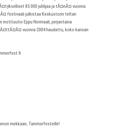
¤tykselliset 85 000 juhlijaa ja tÃ¤nÃ¤ vuonna
 festivaali julkistaa Keskustorin teltan
 instituutio Eppu Normaali, perjantaina
pÃ¤Ã¤ttÃ¤Ã¤ vuonna 2004 haudattu, koko kansan
mmerfest.fi
a menon mekkaan, Tammerfesteille!