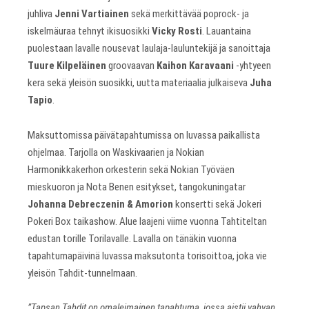
juhliva
Jenni Vartiainen
sekä merkittävää poprock- ja
iskelmäuraa tehnyt ikisuosikki
Vicky Rosti
. Lauantaina
puolestaan lavalle nousevat laulaja-lauluntekijä ja sanoittaja
Tuure Kilpeläinen
groovaavan
Kaihon Karavaani
-yhtyeen
kera sekä yleisön suosikki, uutta materiaalia julkaiseva
Juha
Tapio
.
Maksuttomissa päivätapahtumissa on luvassa paikallista
ohjelmaa. Tarjolla on Waskivaarien ja Nokian
Harmonikkakerhon orkesterin sekä Nokian Työväen
mieskuoron ja Nota Benen esitykset, tangokuningatar
Johanna
Debreczenin
& Amorion
konsertti sekä Jokeri
Pokeri Box taikashow. Alue laajeni viime vuonna Tahtiteltan
edustan torille Torilavalle. Lavalla on tänäkin vuonna
tapahtumapäivinä luvassa maksutonta torisoittoa, joka vie
yleisön Tahdit-tunnelmaan.
”Tapsan Tahdit on omaleimainen tapahtuma, jossa aistii vahvan