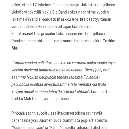
julkistetaan 17. Iskelmä-Finlandian saaja. Julkistuksen jälkeen
yleisöä viihdyttää Nokia Big Band solistinaan viime vuoden
Iskelmä-Finlandia -palkittu
Markku Aro
. Ilta päättyy tämän
vuoden Iskelmä-Finlandia -voittajan konserttiin.
Ehdokasasettelu ja raadin kokoonpano eivät ole julkisia.
Raadin puheenjohtajana toimii sanoittaja ja muusikko
Turkka
Mali
.
”Tämän vuoden palkittava henkilö on varmasti paitsi raadin myös
yleisön mielestä tunnustuksensa ansainnut. Olen ylpeä, että
saamme Nokian kaupungin taholta Iskelmä-Finlandia -
palkinnolla osoittaa arvostustamme tätä merkittävää työtä
kevyen musiikin eteen tehnyttä artistia kohtaan”,
kommentoi
Turkka Mali tämän vuoden palkinnonsaajaa.
Pirkkalaistorin suosituissa iltakonserteissa esiintyvät
perjantaina yksi Suomen suosituimmista pop-artisteista,
”Väärään suuntaan” ja ”Keinu”-biiseillä radiosoittolistoilla