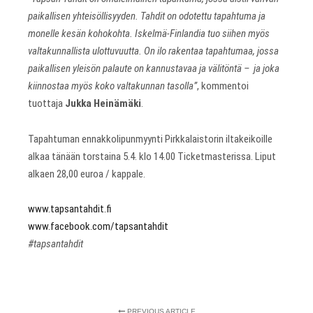
paikallisen yhteisöllisyyden. Tahdit on odotettu tapahtuma ja
monelle kesän kohokohta. Iskelmä-Finlandia tuo siihen myös
valtakunnallista ulottuvuutta. On ilo rakentaa tapahtumaa, jossa
paikallisen yleisön palaute on kannustavaa ja välitöntä – ja joka
kiinnostaa myös koko valtakunnan tasolla”
, kommentoi
tuottaja
Jukka Heinämäki
.
Tapahtuman ennakkolipunmyynti Pirkkalaistorin iltakeikoille
alkaa tänään torstaina 5.4. klo 14.00 Ticketmasterissa. Liput
alkaen 28,00 euroa / kappale.
www.tapsantahdit.fi
www.facebook.com/tapsantahdit
#tapsantahdit
PREVIOUS ARTICLE