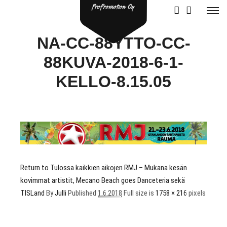
NA-CC-88YTTO-CC-
88KUVA-2018-6-1-
KELLO-8.15.05
Return to Tulossa kaikkien aikojen RMJ – Mukana kesän
kovimmat artistit, Mecano Beach goes Danceteria sekä
TISLand
By
Julli
Published
1.6.2018
Full size is
1758 × 216
pixels