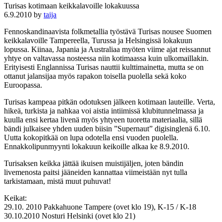
Turisas kotimaan keikkalavoille lokakuussa
6.9.2010
by
taija
Fennoskandinaavista folkmetallia työstävä Turisas nousee Suomen
keikkalavoille Tampereella, Turussa ja Helsingissä lokakuun
lopussa. Kiinaa, Japania ja Australiaa myöten viime ajat reissannut
yhtye on valtavassa nosteessa niin kotimaassa kuin ulkomaillakin.
Erityisesti Englannissa Turisas nauttii kulttimainetta, mutta se on
ottanut jalansijaa myös rapakon toisella puolella sekä koko
Euroopassa.
Turisas kampeaa pitkän odotuksen jälkeen kotimaan lauteille. Verta,
hikeä, turkista ja nahkaa voi aistia intiimissä klubitunnelmassa ja
kuulla ensi kertaa livenä myös yhtyeen tuoretta materiaalia, sillä
bändi julkaisee yhden uuden biisin ”Supernaut” digisinglenä 6.10.
Uutta kokopitkää on lupa odotella ensi vuoden puolella.
Ennakkolipunmyynti lokakuun keikoille alkaa ke 8.9.2010.
Turisaksen keikka jättää ikuisen muistijäljen, joten bändin
livemenosta paitsi jääneiden kannattaa viimeistään nyt tulla
tarkistamaan, mistä muut puhuvat!
Keikat:
29.10. 2010 Pakkahuone Tampere (ovet klo 19), K-15 / K-18
30.10.2010 Nosturi Helsinki (ovet klo 21)