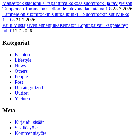
Manserock stadionilla -tapahtuma kokoaa suomirock- ja raviyleisön
Tampereen Tammelan stadionille tulevana lauantaina 1.8.
28.7.2026
Tampere on suomirockin suurkaupunki – Suomirockin suurviikko
1.–9.8.
21.7.2026
Pauli Mustajärven ennenjulkaisematon Loput päivät -kappale nyt
julki!
17.7.2026
Kategoriat
Fashion
Lifestyle
News
Others
People
Post
Uncategorized
Uutiset
Yleinen
Meta
Kirjaudu sisään
Sisältösyöte
Kommenttisyöte