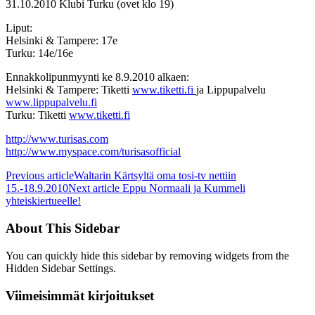
31.10.2010 Klubi Turku (ovet klo 19)
Liput:
Helsinki & Tampere: 17e
Turku: 14e/16e
Ennakkolipunmyynti ke 8.9.2010 alkaen:
Helsinki & Tampere: Tiketti
www.tiketti.fi
ja Lippupalvelu
www.lippupalvelu.fi
Turku: Tiketti
www.tiketti.fi
http://www.turisas.com
http://www.myspace.com/turisasofficial
Previous article
Waltarin Kärtsyltä oma tosi-tv nettiin
15.-18.9.2010
Next article
Eppu Normaali ja Kummeli
yhteiskiertueelle!
About This Sidebar
You can quickly hide this sidebar by removing widgets from the
Hidden Sidebar Settings.
Viimeisimmät kirjoitukset