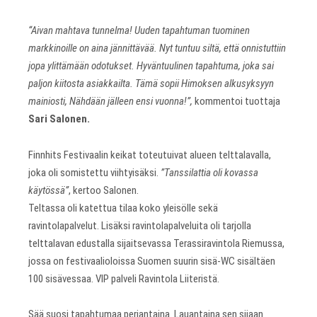
“Aivan mahtava tunnelma! Uuden tapahtuman tuominen
markkinoille on aina jännittävää. Nyt tuntuu siltä, että onnistuttiin
jopa ylittämään odotukset. Hyväntuulinen tapahtuma, joka sai
paljon kiitosta asiakkailta. Tämä sopii Himoksen alkusyksyyn
mainiosti, Nähdään jälleen ensi vuonna!”,
kommentoi tuottaja
Sari Salonen.
Finnhits Festivaalin keikat toteutuivat alueen telttalavalla,
joka oli somistettu viihtyisäksi.
”Tanssilattia oli kovassa
käytössä”
, kertoo Salonen.
Teltassa oli katettua tilaa koko yleisölle sekä
ravintolapalvelut. Lisäksi ravintolapalveluita oli tarjolla
telttalavan edustalla sijaitsevassa Terassiravintola Riemussa,
jossa on festivaalioloissa Suomen suurin sisä-WC sisältäen
100 sisävessaa. VIP palveli Ravintola Liiteristä.
Sää suosi tapahtumaa perjantaina. Lauantaina sen sijaan