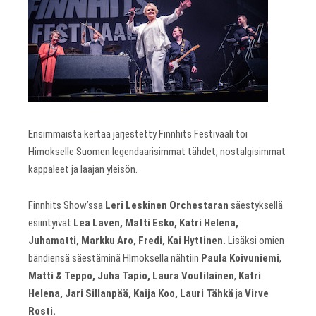
Ensimmäistä kertaa järjestetty Finnhits Festivaali toi
Himokselle Suomen legendaarisimmat tähdet, nostalgisimmat
kappaleet ja laajan yleisön.
Finnhits Show’ssa
Leri Leskinen Orchestaran
säestyksellä
esiintyivät
Lea Laven, Matti Esko, Katri Helena,
Juhamatti, Markku Aro,
Fredi, Kai Hyttinen.
Lisäksi omien
bändiensä säestäminä HImoksella nähtiin
Paula Koivuniemi
,
Matti & Teppo, Juha Tapio,
Laura Voutilainen
,
Katri
Helena, Jari Sillanpää, Kaija Koo, Lauri Tähkä
ja
Virve
Rosti.