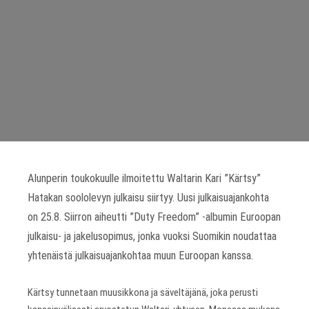
Alunperin toukokuulle ilmoitettu Waltarin Kari ”Kärtsy”
Hatakan soololevyn julkaisu siirtyy. Uusi julkaisuajankohta
on 25.8. Siirron aiheutti ”Duty Freedom” -albumin Euroopan
julkaisu- ja jakelusopimus, jonka vuoksi Suomikin noudattaa
yhtenäistä julkaisuajankohtaa muun Euroopan kanssa.
Kärtsy tunnetaan muusikkona ja säveltäjänä, joka perusti