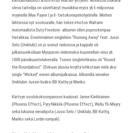
kansainvälisesti arvostetun Waltari-yhtyeen. Monessa mukana
oleva taiteilija on säveltänyt musiikkia myös yli 6 miljoonaa
myyneille Max Payne I ja II -tietokonepeliohjelmille. Miehen
lähtiessä nyt soolouralle, hän tekee irtioton Waltarin
materiaalista Duty Freedom -albumin ollen poprockimpaa
Hatakkaa. Ensimmäinen singlebiisi ”Running Away” feat. Jussi
Selo (Uniklubi) on jo soinut radioissa ja kappale oli
julkaisuviikollaan Myspacen viidenneksi kuunnelluin viisu yli
1000 päiväkuuntelukerralla. Toinen singlelohkaisu oli ”Round
the Roundabout”. Elokuun alussa levyltä lohkotaan vielä yksi
single ”Wicked” ennen albumijulkaisua. Albumilla vierailee
Uniklubin Jussin lisäksi BB-Kathy ja Mariko.
Kärtsyn soolokokoonpanoon kuuluvat Janne Kärkkäinen
(Phoenix Effect), Pyry Nikkilä (Phoenix Effect), Wellu Yli-Mäyry
sekä lukuisia vierailijoita (Jussi Selo / Uniklubi, BB-Kathy,
Mariko sekä Lordin rumpali).