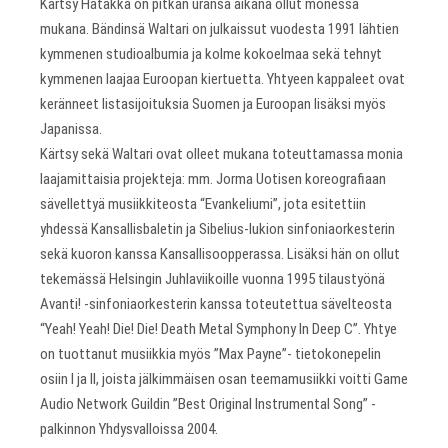
Kärtsy Hatakka on pitkän uransa aikana ollut monessa
mukana. Bändinsä Waltari on julkaissut vuodesta 1991 lähtien
kymmenen studioalbumia ja kolme kokoelmaa sekä tehnyt
kymmenen laajaa Euroopan kiertuetta. Yhtyeen kappaleet ovat
keränneet listasijoituksia Suomen ja Euroopan lisäksi myös
Japanissa.
Kärtsy sekä Waltari ovat olleet mukana toteuttamassa monia
laajamittaisia projekteja: mm. Jorma Uotisen koreografiaan
sävellettyä musiikkiteosta “Evankeliumi”, jota esitettiin
yhdessä Kansallisbaletin ja Sibelius-lukion sinfoniaorkesterin
sekä kuoron kanssa Kansallisoopperassa. Lisäksi hän on ollut
tekemässä Helsingin Juhlaviikoille vuonna 1995 tilaustyönä
Avanti! -sinfoniaorkesterin kanssa toteutettua sävelteosta
“Yeah! Yeah! Die! Die! Death Metal Symphony In Deep C”. Yhtye
on tuottanut musiikkia myös ”Max Payne”- tietokonepelin
osiin I ja II, joista jälkimmäisen osan teemamusiikki voitti Game
Audio Network Guildin ”Best Original Instrumental Song” -
palkinnon Yhdysvalloissa 2004.