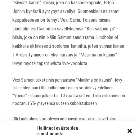
”Kiviset kadut” -biisin, joka on käännöskappale, Elton
Johnin kynästä syntynyt sävellys. Suomenkieliset sanat
kappaleeseen on tehnyt Vexi Salmi. Toisena biisinä
Lindholm esittää oman sävellyksensä ”Kun saapuu yö” -
biisin, joka on niin ikään Salmen sanoittama. Lindholm ei
keikkaile aktiivisesti soolonsa tiimoilta, joten sunnuntainen
TV-esiintyminen on yksi harvoista ”Maailma on kaunis” -
levyn myötä tapahtuvista live-vedoista.
Vexi Salmen teksteihin pohjautuva ”Maailma on kaunis” -levy
tulee olemaan Olli Lindholmin toinen soololevy. Edellinen
”Voima” -albumi julkaistiin 10 vuotta sitten. Tällä välin mies on
nostanut Yö-yhtyeensä uuteen kukoistukseen.
Olli Lindholmin soololevyn nettisivut ovat auki, tervetuloa:
www.ollilindholm.fi
Hallinnoi evästeiden
suostumusta