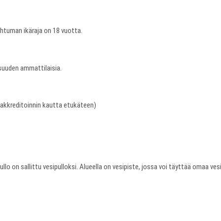
ahtuman ikäraja on 18 vuotta.
isuuden ammattilaisia.
 akkreditoinnin kautta etukäteen)
llo on sallittu vesipulloksi. Alueella on vesipiste, jossa voi täyttää omaa vesi