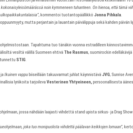
in Linnanpuiston järvimaisemiin vuosittain festivaaliyleisöä keskimäärin 10 
okonaisyleisömäärässä noin kymmeneen tuhanteen. On hienoa, että tämä viiht
in ulkopaikkakuntalaisia”
, kommentoi tuotantopäällikkö
Jonna Pihkala
.
 loppuunmyyty, mutta perjantain ja lauantain päivälippuja sekä kahden päivän l
 ohjelmistostaan. Tapahtuma tuo tänäkin vuonna estradilleen kiinnostavimmat 
älisiltä vesiltä välillä Suomeen ehtivä
The Rasmus
, suomirockin edelläkävijä
 tunnettu
STIG
.
ja
Ikuinen vappu
biiseillään takuuvarmat juhlat käynnistävä
JVG
, Sunrise Ave
rinallisia lyriikoita tarjoileva
Vesterinen Yhtyeineen,
persoonallisesta äänest
lmaan, jossa nähdään laajasti viihdettä stand upista sirkus- ja Drag Show -
eohjelmaan, joka tuo monipuolista viihdettä päälavan keikkojen lomaan”,
kerto