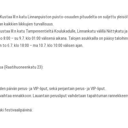
ustaa III:n katu Linnanpuiston puisto-osuuden pituudelta on suljettu yleisöltä
an kaikkien liikkujien turvallisuus.
ustaa III:n katu Tampereentieltä Koulukadulle, Linnankatu välillä Niittykatu j
o 8:00 – su 9.7. klo 01:00 välisenä aikana. Talojen asukkailla on pääsy taloihi
o 6.7. klo 18:00 – ma 10.7. klo 10:00 välisen ajan.
ssa (Raatihuoneenkatu 23):
 päivän perus- ja VIP-liput, sekä perjantain perus- ja VIP-liput.
sti vaihtaa ennakkoon. Lauantain perusliput vaihdetaan tapahtuman rannekkeenv
i festivaalipäivinä: