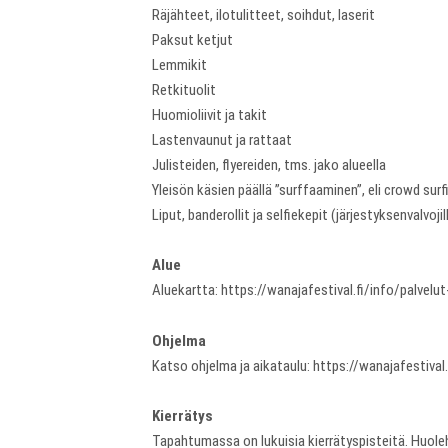
Räjähteet, ilotulitteet, soihdut, laserit
Paksut ketjut
Lemmikit
Retkituolit
Huomioliivit ja takit
Lastenvaunut ja rattaat
Julisteiden, flyereiden, tms. jako alueella
Yleisön käsien päällä ”surffaaminen”, eli crowd surf
Liput, banderollit ja selfiekepit (järjestyksenvalvoj
Alue
Aluekartta: https://wanajafestival.fi/info/palvelut-
Ohjelma
Katso ohjelma ja aikataulu: https://wanajafestival
Kierrätys
Tapahtumassa on lukuisia kierrätyspisteitä. Huole