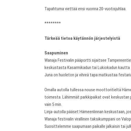
Tapahtuma viettää ensi vuonna 20-vuotisjuhlaa.
********
Tärkeää tietoa käytännön järjestelyistä
Saapuminen
Wanaja Festivalin pääportti sijaitsee Tampereentie
keskustasta Kasarmikadun tai Lukiokadun kautta 
Juna on huoleton ja vihreä tapa matkustaa festaria
Omalla autolla tullessa nouse moottoritieltä Hämeen
toimesta. Lähimmät parkkipaikat ovat keskustan par
vain 5 min.
Linja-autolla pääset Hämeenlinnan keskustaan, jos
Wanaja festivalin virallinen taksikumppani on Valop
Suosittelemme saapumaan paikalle jalkaisin tai julkis