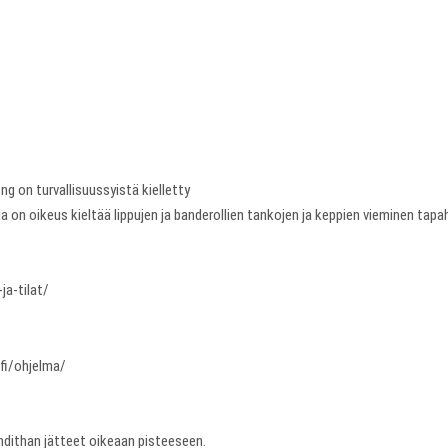
ing on turvallisuussyistä kielletty
illa on oikeus kieltää lippujen ja banderollien tankojen ja keppien vieminen tap
ja-tilat/
.fi/ohjelma/
hdithan jätteet oikeaan pisteeseen.