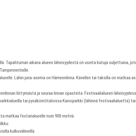
llä. Tapahtuman aikana alueen läheisyydestä on useita katuja suljettuina, jot
Tampereentielle.
lueelle. Lähin juna-asema on Hämeenlinna. Kävellen tai taksilla on matkaa ase
linnan liittymästä ja seuraa linnan opasteita. Festivaalialueen läheisyydessä 
kkialueilla tai pysäköintitaloissa Kaivoparkki (lähinnä festivaalialuetta) tai
ta matkaa festarialueelle noin 900 metriä.
ilkku.
illa kulkuvälineillä.