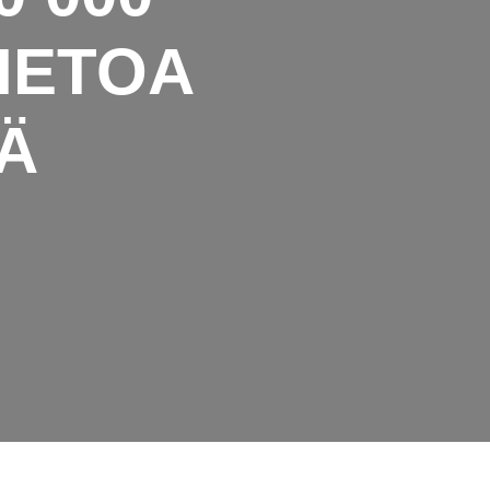
TIETOA
Ä