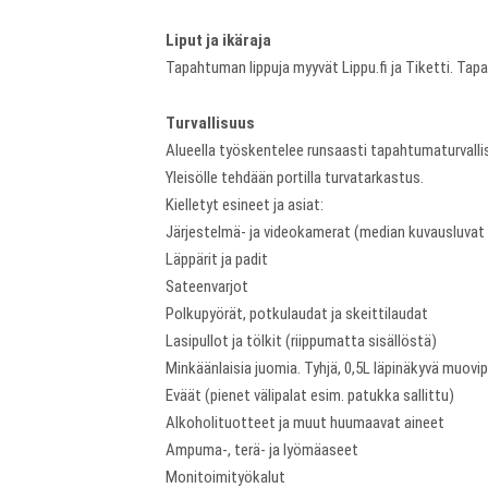
Liput ja ikäraja
Tapahtuman lippuja myyvät Lippu.fi ja Tiketti. Tap
Turvallisuus
Alueella työskentelee runsaasti tapahtumaturvall
Yleisölle tehdään portilla turvatarkastus.
Kielletyt esineet ja asiat:
Järjestelmä- ja videokamerat (median kuvausluvat
Läppärit ja padit
Sateenvarjot
Polkupyörät, potkulaudat ja skeittilaudat
Lasipullot ja tölkit (riippumatta sisällöstä)
Minkäänlaisia juomia. Tyhjä, 0,5L läpinäkyvä muovipu
Eväät (pienet välipalat esim. patukka sallittu)
Alkoholituotteet ja muut huumaavat aineet
Ampuma-, terä- ja lyömäaseet
Monitoimityökalut