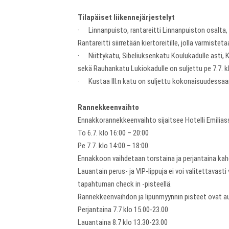
Tilapäiset liikennejärjestelyt
· Linnanpuisto, rantareitti Linnanpuiston osalta, K
Rantareitti siirretään kiertoreitille, jolla varmisteta
· Niittykatu, Sibeliuksenkatu Koulukadulle asti, K
sekä Rauhankatu Lukiokadulle on suljettu pe 7.7. kl
· Kustaa III:n katu on suljettu kokonaisuudessaan t
Rannekkeenvaihto
Ennakkorannekkeenvaihto sijaitsee Hotelli Emilia
To 6.7. klo 16:00 – 20:00
Pe 7.7. klo 14:00 – 18:00
Ennakkoon vaihdetaan torstaina ja perjantaina kahden
Lauantain perus- ja VIP-lippuja ei voi valitettava
tapahtuman check in -pisteellä.
Rannekkeenvaihdon ja lipunmyynnin pisteet ovat auk
Perjantaina 7.7 klo 15.00-23.00
Lauantaina 8.7 klo 13.30-23.00