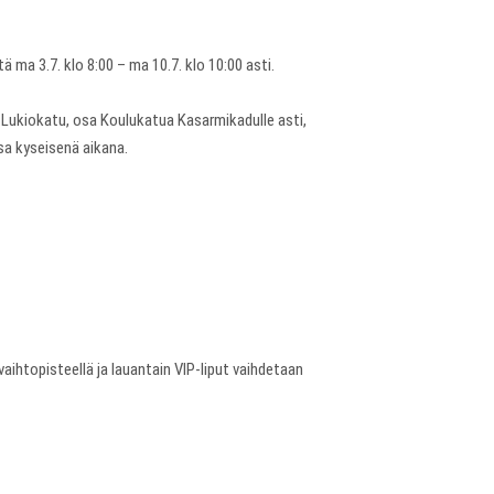
 ma 3.7. klo 8:00 – ma 10.7. klo 10:00 asti.
a Lukiokatu, osa Koulukatua Kasarmikadulle asti,
nsa kyseisenä aikana.
aihtopisteellä ja lauantain VIP-liput vaihdetaan