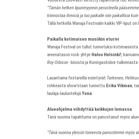
Vuodesta 2004 asti vietetty tapahtuma tuo vehreisi
”Tämän hetken lipunmyynnin perusteella pääsemme k
kiinnostaa ihmisiä ja tuo paikalle niin paikallisia ku
Tällä hetkellä Wanaja Festivalin kaikki VIP-liput on
Paikalla kotimaisen musiikin eturivi
Wanaja Festival on tullut tunnetuksi kotimaisesta
areenatason rock-yhtye
Haloo Helsinki!
, kansainv
Roy Orbison
-biisistä ja
Kuningaskobra
-tulkinnasta
Lauantaina festareilla esiintyvät
Tarkenee, Hehkuu
rohkeasta show’staan tunnettu
Erika Vikman
, ta
laulaja-lauluntekijä
Yona
.
Alueohjelma viihdyttää keikkojen lomassa
Tänä vuonna tapahtuma on panostanut myös alueohje
”Tänä vuonna yleisön toiveesta panostimme myös alu