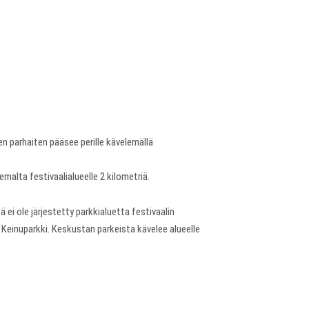
en parhaiten pääsee perille kävelemällä
malta festivaalialueelle 2 kilometriä.
ei ole järjestetty parkkialuetta festivaalin
 Keinuparkki. Keskustan parkeista kävelee alueelle