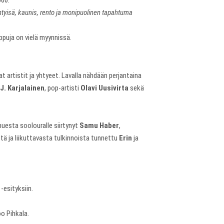
000.
yisä, kaunis, rento ja monipuolinen tapahtuma
ippuja on vielä myynnissä.
artistit ja yhtyeet. Lavalla nähdään perjantaina
J. Karjalainen
, pop-artisti
Olavi Uusivirta
sekä
nuesta soolouralle siirtynyt
Samu Haber
,
ä ja liikuttavasta tulkinnoista tunnettu
Erin
ja
esityksiin.
o Pihkala.