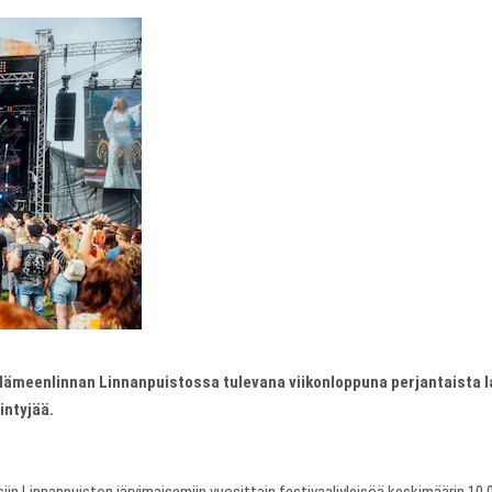
Hämeenlinnan Linnanpuistossa tulevana viikonloppuna perjantaista la
intyjää.