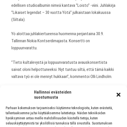
edellisen studioalbumin nimeä kantava ”Loisto” -viini. Juhlakirja
”Likaiset legendat – 30 vuotta Yötä” julkaistaan lokakuussa
(Siltala).
Yö aloittaa juhlakiertueensa huomenna perjantaina 30.9.
Tallinnan Nokia Kontserdimajasta. Konsertti on
loppuunvarattu.
”Tieto kultalevystä ja loppuunvaratusta avauskonsertista
saivat oloni helpottuneeksi. Nyt tuntuu siltä, että tämä kaikki
valtava työ ei ole mennyt hukkaan”, kommentoi Olli Lindholm.
Kiertuepäivät löytyvät osoitteesta:
www.kiitosjakunnia.fi
Hallinnoi evästeiden
suostumusta
Parhaan kokemuksen tarjoamiseksi käytämme teknologioita, kuten evästeitä,
tallentaaksemme ja/tai käyttääksemme laitetietoja. Näiden tekniikoiden
hyväksyminen antaa meille mahdollisuuden käsitellä tietoja, kuten
PREVIOUS ARTICLE
selauskäyttäytymistä tai yksilöllisiä tunnuksia tällä sivustolla. Suostumuksen
LOST IN MUSICIN OHJELMA JA AIKATAULUT