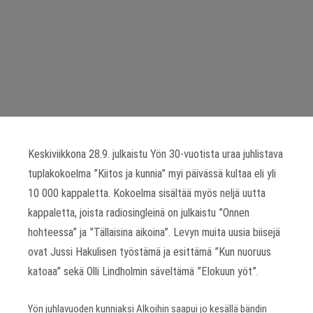
Keskiviikkona 28.9. julkaistu Yön 30-vuotista uraa juhlistava
tuplakokoelma ”Kiitos ja kunnia” myi päivässä kultaa eli yli
10 000 kappaletta. Kokoelma sisältää myös neljä uutta
kappaletta, joista radiosingleinä on julkaistu ”Onnen
hohteessa” ja ”Tällaisina aikoina”. Levyn muita uusia biisejä
ovat Jussi Hakulisen työstämä ja esittämä ”Kun nuoruus
katoaa” sekä Olli Lindholmin säveltämä ”Elokuun yöt”.
Yön juhlavuoden kunniaksi Alkoihin saapui jo kesällä bändin