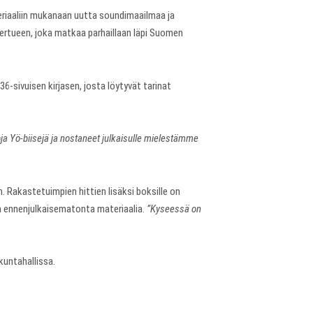
riaaliin mukanaan uutta soundimaailmaa ja
kiertueen, joka matkaa parhaillaan läpi Suomen
36-sivuisen kirjasen, josta löytyvät tarinat
ja Yö-biisejä ja nostaneet julkaisulle mielestämme
. Rakastetuimpien hittien lisäksi boksille on
ja ennenjulkaisematonta materiaalia.
”Kyseessä on
kuntahallissa.