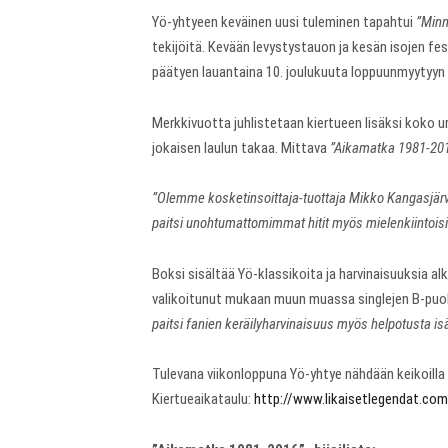
Yö-yhtyeen keväinen uusi tuleminen tapahtui
”Minn
tekijöitä. Kevään levystystauon ja kesän isojen fe
päätyen lauantaina 10. joulukuuta loppuunmyytyy
Merkkivuotta juhlistetaan kiertueen lisäksi koko ura
jokaisen laulun takaa.
Mittava
”Aikamatka 1981-20
”Olemme kosketinsoittaja-tuottaja Mikko Kangasjärve
paitsi unohtumattomimmat hitit myös mielenkiintois
Boksi sisältää Yö-klassikoita ja harvinaisuuksia a
valikoitunut mukaan muun muassa singlejen B-puolia
paitsi fanien keräilyharvinaisuus myös helpotusta isä
Tulevana viikonloppuna Yö-yhtye nähdään keikoill
Kiertueaikataulu:
http://www.likaisetlegendat.com