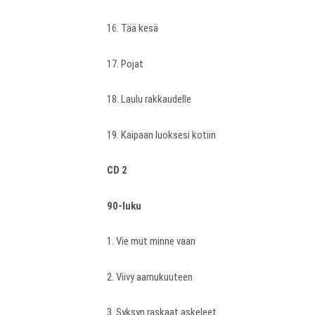
16. Tää kesä
17. Pojat
18. Laulu rakkaudelle
19. Kaipaan luoksesi kotiin
CD 2
90-luku
1. Vie mut minne vaan
2. Viivy aamukuuteen
3. Syksyn raskaat askeleet