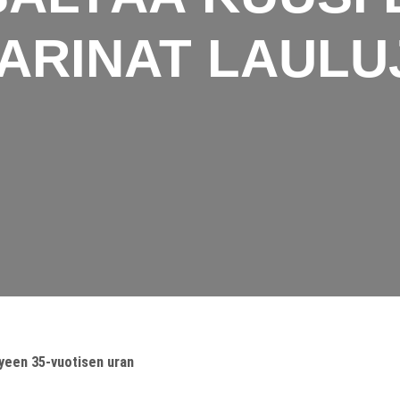
 TARINAT LAUL
htyeen 35-vuotisen uran