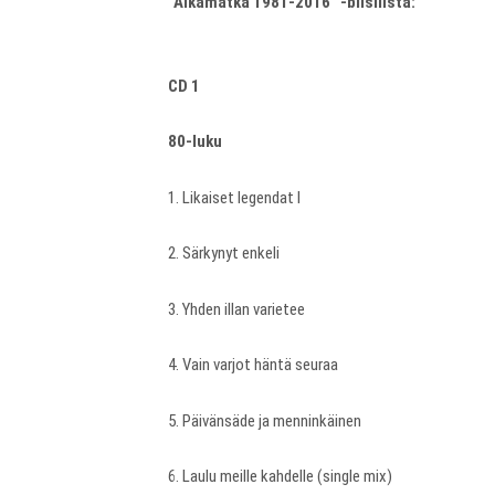
”Aikamatka 1981-2016” -biisilista:
CD 1
80-luku
1. Likaiset legendat I
2. Särkynyt enkeli
3. Yhden illan varietee
4. Vain varjot häntä seuraa
5. Päivänsäde ja menninkäinen
6. Laulu meille kahdelle (single mix)