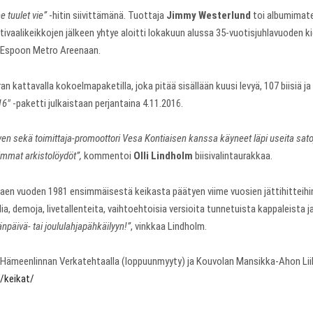
e tuulet vie”
-hitin siivittämänä. Tuottaja
Jimmy Westerlund
toi albumimate
stivaalikeikkojen jälkeen yhtye aloitti lokakuun alussa 35-vuotisjuhlavuoden 
n Espoon Metro Areenaan.
n kattavalla kokoelmapaketilla, joka pitää sisällään kuusi levyä, 107 biisiä ja 
16″
-paketti julkaistaan perjantaina 4.11.2016.
n sekä toimittaja-promoottori Vesa Kontiaisen kanssa käyneet läpi useita sato
immat arkistolöydöt”,
kommentoi
Olli Lindholm
biisivalintaurakkaa.
lkaen vuoden 1981 ensimmäisestä keikasta päätyen viime vuosien jättihitteihin
, demoja, livetallenteita, vaihtoehtoisia versioita tunnetuista kappaleista 
npäivä- tai joululahjapähkäilyyn!”
, vinkkaa Lindholm.
a Hämeenlinnan Verkatehtaalla (loppuunmyyty) ja Kouvolan Mansikka-Ahon Lii
/keikat/