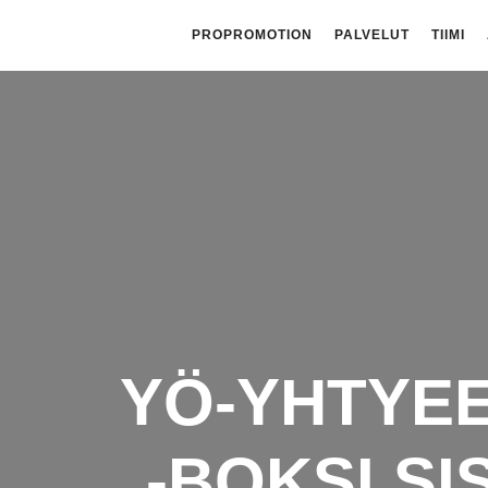
PROPROMOTION
PALVELUT
TIIMI
YÖ-YHTYEE
-BOKSI SI