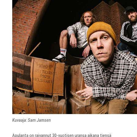
Kuvaaja: Sam Jamsen
Apulanta on raivannut 30-vuotisen uransa aikana tiensä