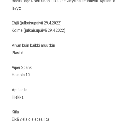
Backstage Rock Shop julkaisee vinyylinä seuraavat Apulanta-
levyt:
Ehjä (julkaisupäivä 29.4.2022)
Kolme (julkaisupäivä 29.4.2022)
Aivan kuin kaikki muutkin
Plastik
Viper Spank
Heinola 10
Apulanta
Hiekka
Kiila
Eikä vielä ole edes ilta