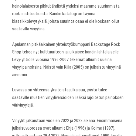
heinolalaisesta pikkubändistä yhdeksi maamme suurimmista
rock-instituutioista. Bändin katalogi on täynnä
klassikkolevytyksiä, joista suurinta osaa ei ole koskaan ollut
saatavilla vinyylinä.
Apulannan pitkäaikainen yhteistyökumppani Backstage Rock
Shop tekee nyt kulttuuriteon ja julkaisee bändin lahtelaiselle
Levy-yhtiölle vuosina 1996-2007 tekemät albumit uusina
vinyylipainoksina. Näistä vain Kiila (2005) on julkaistu vinyylinä
aiemmin.
Luvassa on yhteensä yksitoista julkaisua, joista tulee
saataville mustien vinyyliversioiden lisäksi rajoitetun painoksen
värivinyylejä.
Vinyylit julkaistaan vuosien 2022 ja 2023 aikana. Ensimmäisenä
julkaisuvuorossa ovat albumit Ehjä (1996) ja Kolme (1997),
jotka julkaistaan 29.4.2022. Nämä levyt sisältävät 1990-luvulla