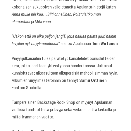
kokonaisen sukupolven valloittaneita Apulanta-hittejä kuten
Anna mulle piiskaa, …Silti onnellinen, Poistuisitko mun
elämästäni
ja
Mitä vaan
.
”Uskon että on aika paljon jengiä, joka haluaa palata juuri näihin
levyihin nyt vinyylimuodossa”
, sanoo Apulannan
Toni Wirtanen
.
Vinyylijulkaisuihin tulee päivitetyt kansilehdet bonusliitteiden
kera, jotka laaditaan yhteistyössä bändin kanssa. Julkaisut
kunnioittavat ulkoasultaan alkuperäisiä mahdollisimman hyvin.
Albumien vinyylimasteroinnin on tehnyt
Samu Oittinen
Fantom Studiolla.
Tamperelainen Backstage Rock Shop on myynyt Apulannan
virallisia fanituotteita ja levyjä sekä verkossa että keikoilla jo
miltei kymmenen vuotta.