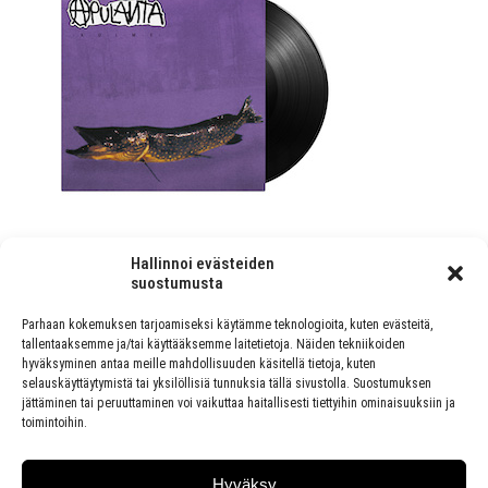
Hallinnoi evästeiden
suostumusta
Parhaan kokemuksen tarjoamiseksi käytämme teknologioita, kuten evästeitä,
PREVIOUS ARTICLE
tallentaaksemme ja/tai käyttääksemme laitetietoja. Näiden tekniikoiden
hyväksyminen antaa meille mahdollisuuden käsitellä tietoja, kuten
SUPERMARSU 2 JA PUNTTIKOMEDIA -ELOKUVIEN
selauskäyttäytymistä tai yksilöllisiä tunnuksia tällä sivustolla. Suostumuksen
ENSI-ILLAT SIIRTYVÄT LOKAKUULLE
jättäminen tai peruuttaminen voi vaikuttaa haitallisesti tiettyihin ominaisuuksiin ja
toimintoihin.
NEXT ARTICLE
CYAN KICKS KISAA SUOMEN
Hyväksy