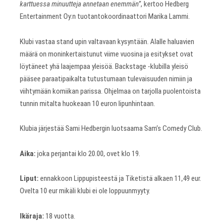
karttuessa minuutteja annetaan enemmän”
, kertoo Hedberg
Entertainment Oy:n tuotantokoordinaattori Marika Lammi.
Klubi vastaa stand upin valtavaan kysyntään. Alalle haluavien
määrä on moninkertaistunut viime vuosina ja esitykset ovat
löytäneet yhä laajempaa yleisöä. Backstage -klubilla yleisö
pääsee paraatipaikalta tutustumaan tulevaisuuden nimiin ja
viihtymään komiikan parissa. Ohjelmaa on tarjolla puolentoista
tunnin mitalta huokeaan 10 euron lipunhintaan.
Klubia järjestää Sami Hedbergin luotsaama Sam’s Comedy Club.
Aika:
joka perjantai klo 20.00, ovet klo 19.
Liput:
ennakkoon Lippupisteestä ja Tiketistä alkaen 11,49 eur.
Ovelta 10 eur mikäli klubi ei ole loppuunmyyty.
Ikäraja:
18 vuotta.