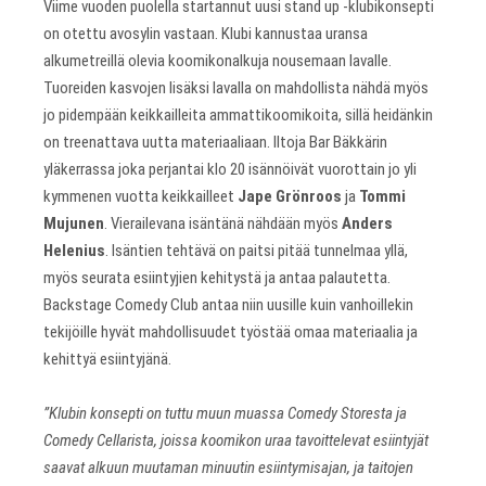
Viime vuoden puolella startannut uusi stand up -klubikonsepti
on otettu avosylin vastaan. Klubi kannustaa uransa
alkumetreillä olevia koomikonalkuja nousemaan lavalle.
Tuoreiden kasvojen lisäksi lavalla on mahdollista nähdä myös
jo pidempään keikkailleita ammattikoomikoita, sillä heidänkin
on treenattava uutta materiaaliaan. Iltoja Bar Bäkkärin
yläkerrassa joka perjantai klo 20 isännöivät vuorottain jo yli
kymmenen vuotta keikkailleet
Jape Grönroos
ja
Tommi
Mujunen
. Vierailevana isäntänä nähdään myös
Anders
Helenius
. Isäntien tehtävä on paitsi pitää tunnelmaa yllä,
myös seurata esiintyjien kehitystä ja antaa palautetta.
Backstage Comedy Club antaa niin uusille kuin vanhoillekin
tekijöille hyvät mahdollisuudet työstää omaa materiaalia ja
kehittyä esiintyjänä.
”Klubin konsepti on tuttu muun muassa Comedy Storesta ja
Comedy Cellarista, joissa koomikon uraa tavoittelevat esiintyjät
saavat alkuun muutaman minuutin esiintymisajan, ja taitojen