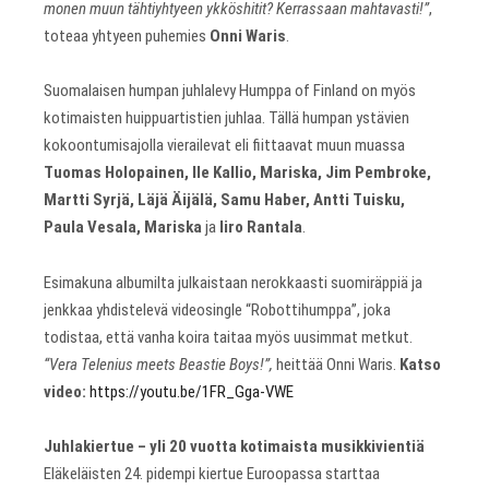
monen muun tähtiyhtyeen ykköshitit? Kerrassaan mahtavasti!”
,
toteaa yhtyeen puhemies
Onni Waris
.
Suomalaisen humpan juhlalevy Humppa of Finland on myös
kotimaisten huippuartistien juhlaa. Tällä humpan ystävien
kokoontumisajolla vierailevat eli fiittaavat muun muassa
Tuomas Holopainen, Ile Kallio, Mariska, Jim Pembroke,
Martti Syrjä, Läjä Äijälä, Samu Haber, Antti Tuisku,
Paula Vesala, Mariska
ja
Iiro Rantala
.
Esimakuna albumilta julkaistaan nerokkaasti suomiräppiä ja
jenkkaa yhdistelevä videosingle “Robottihumppa”, joka
todistaa, että vanha koira taitaa myös uusimmat metkut.
“Vera Telenius meets Beastie Boys!”,
heittää Onni Waris.
Katso
video:
https://youtu.be/1FR_Gga-VWE
Juhlakiertue – yli 20 vuotta kotimaista musikkivientiä
Eläkeläisten 24. pidempi kiertue Euroopassa starttaa