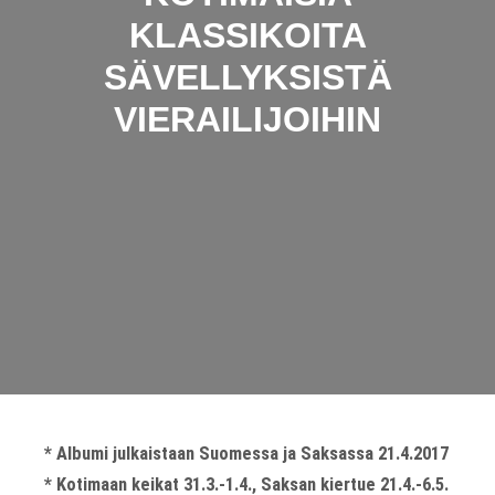
KLASSIKOITA
SÄVELLYKSISTÄ
VIERAILIJOIHIN
* Albumi julkaistaan Suomessa ja Saksassa 21.4.2017
* Kotimaan keikat 31.3.-1.4., Saksan kiertue 21.4.-6.5.