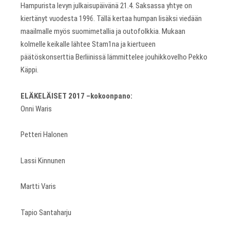
Hampurista levyn julkaisupäivänä 21.4. Saksassa yhtye on
kiertänyt vuodesta 1996. Tällä kertaa humpan lisäksi viedään
maailmalle myös suomimetallia ja outofolkkia. Mukaan
kolmelle keikalle lähtee Stam1na ja kiertueen
päätöskonserttia Berliinissä lämmittelee jouhikkovelho Pekko
Käppi.
ELÄKELÄISET 2017 –kokoonpano:
Onni Waris
Petteri Halonen
Lassi Kinnunen
Martti Varis
Tapio Santaharju