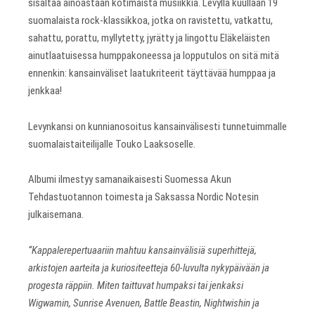
sisältää ainoastaan kotimaista musiikkia. Levyllä kuullaan 19
suomalaista rock-klassikkoa, jotka on ravistettu, vatkattu,
sahattu, porattu, myllytetty, jyrätty ja lingottu Eläkeläisten
ainutlaatuisessa humppakoneessa ja lopputulos on sitä mitä
ennenkin: kansainväliset laatukriteerit täyttävää humppaa ja
jenkkaa!
Levynkansi on kunnianosoitus kansainvälisesti tunnetuimmalle
suomalaistaiteilijalle Touko Laaksoselle.
Albumi ilmestyy samanaikaisesti Suomessa Akun
Tehdastuotannon toimesta ja Saksassa Nordic Notesin
julkaisemana.
“Kappalerepertuaariin mahtuu kansainvälisiä superhittejä,
arkistojen aarteita ja kuriositeetteja 60-luvulta nykypäivään ja
progesta räppiin. Miten taittuvat humpaksi tai jenkaksi
Wigwamin, Sunrise Avenuen, Battle Beastin, Nightwishin ja