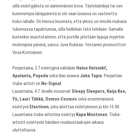
sillä esiintyjälista on äärimmäisen kova. Täytebändejä tai sen
kummempia lämppäreitä ei ole vaan luvassa on vastinetta
koko rahalle. On hienoa huomata, että yleisö on innolla mukana
tukemassa tapahtumaa, sillä heillehän tätä tehdään. Samalla
kuitenkin muistutamme, että portille jätetään lippuja myyntiin
molempina päivinä, sanoo Juva Rokkaa -festarien promoottori
Vesa Kontiainen.
Perjantaina, 3.7 esiintyjinä nähdään
Haloo Helsinki!,
Apulanta, Popeda
sekä illan avaava
Juha Tapio
. Perjantain
truba-artisti on
No-Signal
.
Lauantaina, 4.7. lavalle nousevat
Sleepy Sleepers, Kaija Koo,
Yö, Lauri Tähkä, Osmos Cosmos
sekä ensimmäisenä
esiintyvä
Elastinen
, joka aloittaa esiintymisen jo klo 16.00.
Lauantaina truba-artistina esiintyy
Kapa Montonen
. Truba-
artistit esiintyvät bändien roudaustaukojen aikana
olutteltassa.