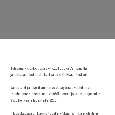
Tulevana viikonloppuna 3-4.7.2015 Juva Campingilla
järjestetään kolmatta kertaa Juva Rokkaa -festarit.
Järjestelyt ja rakentaminen ovat täydessä vauhdissa ja
tapahtumaan odotetaan yleisöä runsain joukoin, perjantaille
3500 henkeä ja lauantaille 3200.
– Lippukauppa on käynyt todella vilkkaana, mikä ei ole ihme,