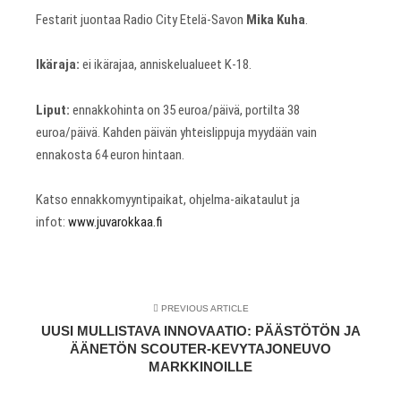
Festarit juontaa Radio City Etelä-Savon
Mika Kuha
.
Ikäraja:
ei ikärajaa, anniskelualueet K-18.
Liput:
ennakkohinta on 35 euroa/päivä, portilta 38
euroa/päivä. Kahden päivän yhteislippuja myydään vain
ennakosta 64 euron hintaan.
Katso ennakkomyyntipaikat, ohjelma-aikataulut ja
infot:
www.juvarokkaa.fi
PREVIOUS ARTICLE
UUSI MULLISTAVA INNOVAATIO: PÄÄSTÖTÖN JA
ÄÄNETÖN SCOUTER-KEVYTAJONEUVO
MARKKINOILLE