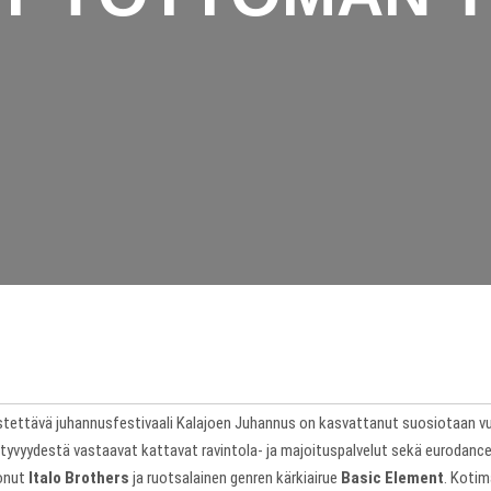
rjestettävä juhannusfestivaali Kalajoen Juhannus on kasvattanut suosiotaan vu
ihtyvyydestä vastaavat kattavat ravintola- ja majoituspalvelut sekä eurodanc
sonut
Italo Brothers
ja ruotsalainen genren kärkiairue
Basic Element
. Kotim