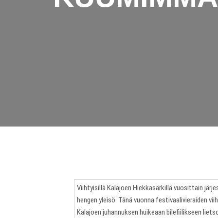
Viihtyisillä Kalajoen Hiekkasärkillä vuosittain jä
hengen yleisö. Tänä vuonna festivaalivieraiden vi
Kalajoen juhannuksen huikeaan bilefiilikseen liet