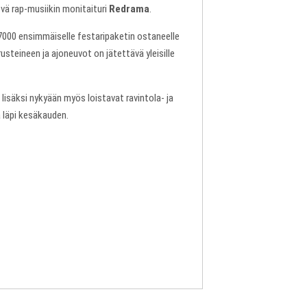
vä rap-musiikin monitaituri
Redrama
.
7000 ensimmäiselle festaripaketin ostaneelle
usteineen ja ajoneuvot on jätettävä yleisille
 lisäksi nykyään myös loistavat ravintola- ja
 läpi kesäkauden.