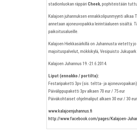
stadionluokan räppäri
Cheek
, pophiteistään tutt
Kalajoen juhannuksen ennakkolipunmyynti alkaa Ti
annetaan ajoneuvopaikka leirintäalueen sisältä. Tä
paikoitusalueille.
Kalajoen Hiekkasärkillä on Juhannusta vietetty jo 1
majoituspalvelut, mökkikylä, Vesipuisto Jukupark
Kalajoen Juhannus 19.-21.6.2014.
Liput (ennakko / portilta):
Festaripaketti 3pv (sis. teltta- ja ajoneuvopaikan)
Päivälippupaketti 3pv alkaen 70 eur / 75 eur
Päiväkohtaiset ohjelmaliput alkaen 30 eur / 30 eur
www.kalajoenjuhannus.fi
http://www.facebook.com/pages/Kalajoen-Juha