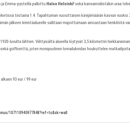
u ja Emma-pysteillä palkittu
Haloo Helsinki!
sekä kansainvälistäkin uraa teke
ketissä tiistaina 1.4. Tapahtuman vuosittaisen kävijämäärän kasvun vuoksi 
män jälkeen leirintäalueelle sallitaan majoittumaan ainoastaan henkilöitä var
930-luvulta lähtien. Viihtyisältä alueella löytyvät 3,5 kilometrin hiekkarannan
 sekä golfkenttä, joten monipuolinen lomailukeidas houkuttelee matkailijoita
 alkaen 93 eur / 99 eur
nnus/107110945977848?ref=ts&sk=wall