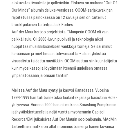
elokuvafestivaaleille ja gallerioihin. Elokuva on mukana ”Out Of
Our Minds” albumin deluxe-versiossa. OOOM-sarjakuvakirjan
rajoitetussa painoksessa on 12 sivua ja sen on taiteillut
brooklyniläinen taiteilija Jack Forbes.
Auf der Maur kertoo projektista: ”Alunperin OOOM oli vain
pelkkä laulu. Oli 2000-luvun puoliväli ja teknologia alkoi
huojuttaa musiikkibisneksen vankkoja torneja. Se sai minut
heräämään ja miettimään tulevaisuutta – aloin yhdistää
visuaalista taidetta musiikkiin. OOOM auttaa niin kuuntelijoita
kuin myös katsojia löytämään itsensä uudelleen omassa
ympäristössään ja omaan tahtiin”
Melissa Auf der Maur syntyi ja kasvoi Kanadassa. Vuosina
1994-1999 hän tuli tunnetuksi lauluntekijänä ja basistina Hole-
yhtyeessä. Vuonna 2000 hän oli mukana Smashing Pumpkinsin
jäähyväiskiertueelle ja neljä vuotta myöhemmin Capitol
Records/EMI julkaisivat Auf Der Maurin sooloalbumin. MAdMin
taiteellinen matka on ollut monimuotoinen ja hänen kuvansa