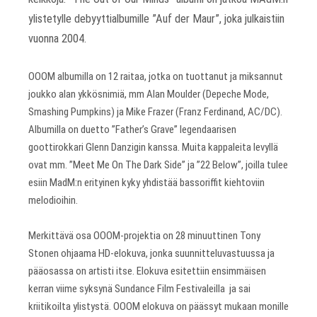
ylistetylle debyyttialbumille ”Auf der Maur”, joka julkaistiin
vuonna 2004.
OOOM albumilla on 12 raitaa, jotka on tuottanut ja miksannut
joukko alan ykkösnimiä, mm Alan Moulder (Depeche Mode,
Smashing Pumpkins) ja Mike Frazer (Franz Ferdinand, AC/DC).
Albumilla on duetto ”Father’s Grave” legendaarisen
goottirokkari Glenn Danzigin kanssa. Muita kappaleita levyllä
ovat mm. ”Meet Me On The Dark Side” ja ”22 Below”, joilla tulee
esiin MadM:n erityinen kyky yhdistää bassoriffit kiehtoviin
melodioihin.
Merkittävä osa OOOM-projektia on 28 minuuttinen Tony
Stonen ohjaama HD-elokuva, jonka suunnitteluvastuussa ja
pääosassa on artisti itse. Elokuva esitettiin ensimmäisen
kerran viime syksynä Sundance Film Festivaleilla ja sai
kriitikoilta ylistystä. OOOM elokuva on päässyt mukaan monille