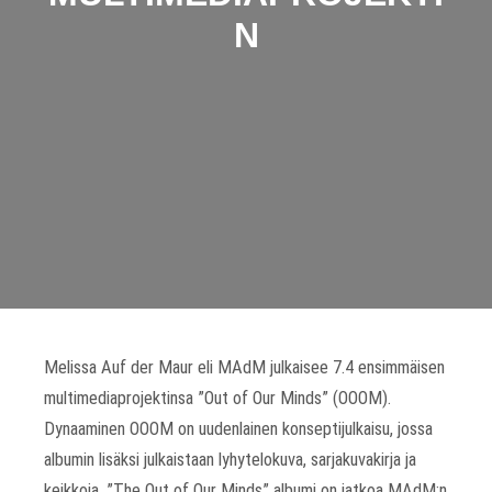
N
Melissa Auf der Maur eli MAdM julkaisee 7.4 ensimmäisen
multimediaprojektinsa ”Out of Our Minds” (OOOM).
Dynaaminen OOOM on uudenlainen konseptijulkaisu, jossa
albumin lisäksi julkaistaan lyhytelokuva, sarjakuvakirja ja
keikkoja. ”The Out of Our Minds” albumi on jatkoa MAdM:n