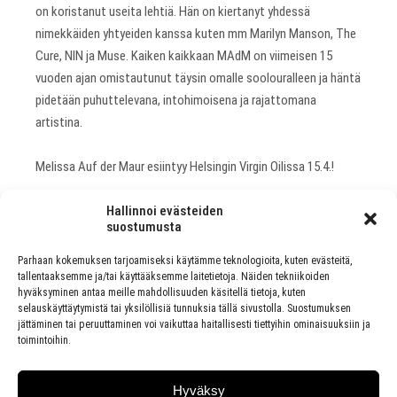
on koristanut useita lehtiä. Hän on kiertanyt yhdessä
nimekkäiden yhtyeiden kanssa kuten mm Marilyn Manson, The
Cure, NIN ja Muse. Kaiken kaikkaan MAdM on viimeisen 15
vuoden ajan omistautunut täysin omalle soolouralleen ja häntä
pidetään puhuttelevana, intohimoisena ja rajattomana
artistina.
Melissa Auf der Maur esiintyy Helsingin Virgin Oilissa 15.4.!
Hallinnoi evästeiden
www.xmadmx.com
suostumusta
Parhaan kokemuksen tarjoamiseksi käytämme teknologioita, kuten evästeitä,
tallentaaksemme ja/tai käyttääksemme laitetietoja. Näiden tekniikoiden
hyväksyminen antaa meille mahdollisuuden käsitellä tietoja, kuten
PREVIOUS ARTICLE
selauskäyttäytymistä tai yksilöllisiä tunnuksia tällä sivustolla. Suostumuksen
YÖ KAHMI PALKINTOJA ISKELMÄ GAALASSA
jättäminen tai peruuttaminen voi vaikuttaa haitallisesti tiettyihin ominaisuuksiin ja
toimintoihin.
NEXT ARTICLE
MARS 2010: TAPAHTUMA MUSIIKKIALAN
Hyväksy