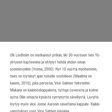
Olli Lindholm on matkannut pitkän, liki 30-vuotisen tien Yö-
yhtyeen kapteenina ja ehtinyt tehdä yhden oman
soololevynkin (Voima, 2000). Nyt 10 vuotta myöhemmin,
mies on löytänyt ajan toiselle soololleen (Maailma on
kaunis, 2010), joka perustuu Vexi Salmen teksteihin.
Mukana on käännöskappaleita, tuttuja covereita ja kolme
uutta Ollin omasta kynästä syntynyttä sävellystä. Levyltä
löytyy myös yksi Jonne Aaronin säveltämä kappale. Kaikki
sanoitukset ovat Vexi Salmen käsialaa.