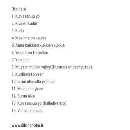
Biisilista
1. Kun saapuu yö
2. Kiviset kadut
3. Kurki
4. Maailma on kaunis
5. Anna kaikkien kukkien kukkia
6. Yksin oon tietenkin
7. Yön lapsi
8. Mustan mullan valssi (Nuoruus on jäänyt taa)
9. Kuolleen toiveen
10. Istun ullakolla yksinäin
11. Minä olen yksin
12. Surun aika
13. Kun saapuu yö (balladiversio)
14. Viimeinen laulu
www.ollilindholm.fi