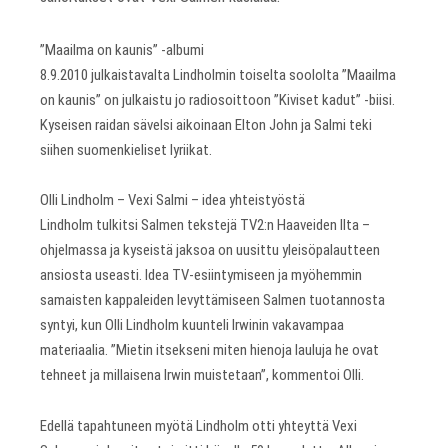
”Maailma on kaunis” -albumi
8.9.2010 julkaistavalta Lindholmin toiselta soololta ”Maailma
on kaunis” on julkaistu jo radiosoittoon ”Kiviset kadut” -biisi.
Kyseisen raidan sävelsi aikoinaan Elton John ja Salmi teki
siihen suomenkieliset lyriikat.
Olli Lindholm – Vexi Salmi – idea yhteistyöstä
Lindholm tulkitsi Salmen tekstejä TV2:n Haaveiden Ilta –
ohjelmassa ja kyseistä jaksoa on uusittu yleisöpalautteen
ansiosta useasti. Idea TV-esiintymiseen ja myöhemmin
samaisten kappaleiden levyttämiseen Salmen tuotannosta
syntyi, kun Olli Lindholm kuunteli Irwinin vakavampaa
materiaalia. ”Mietin itsekseni miten hienoja lauluja he ovat
tehneet ja millaisena Irwin muistetaan”, kommentoi Olli.
Edellä tapahtuneen myötä Lindholm otti yhteyttä Vexi