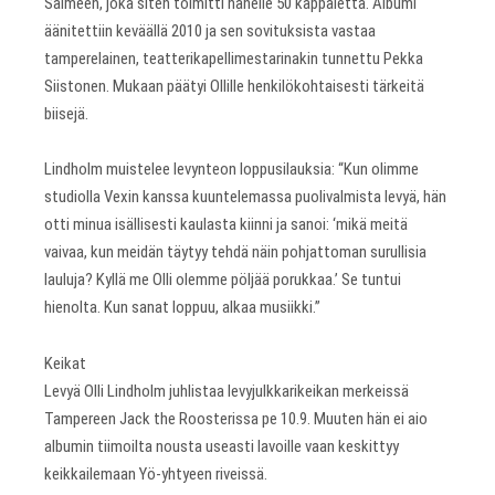
Salmeen, joka siten toimitti hänelle 50 kappaletta. Albumi
äänitettiin keväällä 2010 ja sen sovituksista vastaa
tamperelainen, teatterikapellimestarinakin tunnettu Pekka
Siistonen. Mukaan päätyi Ollille henkilökohtaisesti tärkeitä
biisejä.
Lindholm muistelee levynteon loppusilauksia: “Kun olimme
studiolla Vexin kanssa kuuntelemassa puolivalmista levyä, hän
otti minua isällisesti kaulasta kiinni ja sanoi: ‘mikä meitä
vaivaa, kun meidän täytyy tehdä näin pohjattoman surullisia
lauluja? Kyllä me Olli olemme pöljää porukkaa.’ Se tuntui
hienolta. Kun sanat loppuu, alkaa musiikki.”
Keikat
Levyä Olli Lindholm juhlistaa levyjulkkarikeikan merkeissä
Tampereen Jack the Roosterissa pe 10.9. Muuten hän ei aio
albumin tiimoilta nousta useasti lavoille vaan keskittyy
keikkailemaan Yö-yhtyeen riveissä.