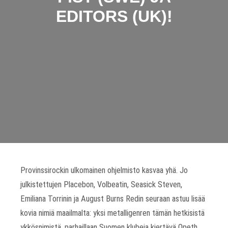
EDITORS (UK)!
Provinssirockin ulkomainen ohjelmisto kasvaa yhä. Jo
julkistettujen Placebon, Volbeatin, Seasick Steven,
Emiliana Torrinin ja August Burns Redin seuraan astuu lisää
kovia nimiä maailmalta: yksi metalligenren tämän hetkisistä
ykkösnimistä, parhaillaan Suomen klubeja kiertävä Opeth