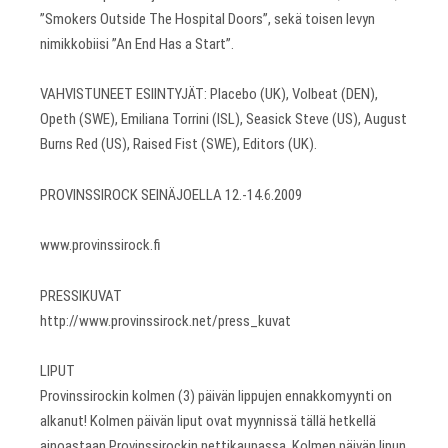
”Smokers Outside The Hospital Doors”, sekä toisen levyn
nimikkobiisi ”An End Has a Start”.
VAHVISTUNEET ESIINTYJÄT: Placebo (UK), Volbeat (DEN),
Opeth (SWE), Emiliana Torrini (ISL), Seasick Steve (US), August
Burns Red (US), Raised Fist (SWE), Editors (UK).
PROVINSSIROCK SEINÄJOELLA 12.-14.6.2009
www.provinssirock.fi
PRESSIKUVAT
http://www.provinssirock.net/press_kuvat
LIPUT
Provinssirockin kolmen (3) päivän lippujen ennakkomyynti on
alkanut! Kolmen päivän liput ovat myynnissä tällä hetkellä
ainoastaan Provinssirockin nettikaupassa. Kolmen päivän lipun