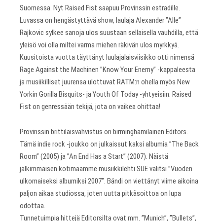
Suomessa. Nyt Raised Fist saapuu Provinssin estradille.
Luvassa on hengästyttävä show, laulaja Alexander ”Alle”
Rajkovic sylkee sanoja ulos suustaan sellaisella vauhdilla, että
yleisö voi olla miltei varma miehen räkivän ulos myrkkyä.
Kuusitoista vuotta täyttänyt luulajalaisviisikko otti nimensä
Rage Against the Machinen ”Know Your Enemy” -kappaleesta
ja musiikilliset juurensa ulottuvat RATM:n ohella myös New
Yorkin Gorilla Bisquits- ja Youth Of Today -yhtyeisiin. Raised
Fist on genressään tekijä, jota on vaikea ohittaa!
Provinssin brittiläisvahvistus on birminghamilainen Editors.
Tämä indie rock -joukko on julkaissut kaksi albumia ”The Back
Room” (2005) ja ”An End Has a Start” (2007). Näistä
jälkimmäisen kotimaamme musiikkilehti SUE valitsi ”Vuoden
ulkomaiseksi albumiksi 2007”. Bändi on viettänyt viime aikoina
paljon aikaa studiossa, joten uutta pitkäsoittoa on lupa
odottaa.
Tunnetuimpia hittejä Editorsilta ovat mm. ”Munich”, ”Bullets”,