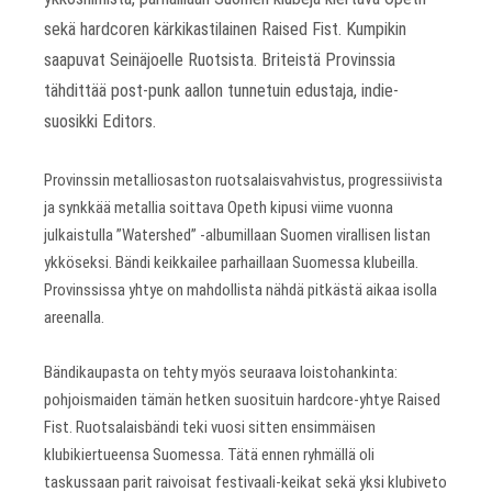
sekä hardcoren kärkikastilainen Raised Fist. Kumpikin
saapuvat Seinäjoelle Ruotsista. Briteistä Provinssia
tähdittää post-punk aallon tunnetuin edustaja, indie-
suosikki Editors.
Provinssin metalliosaston ruotsalaisvahvistus, progressiivista
ja synkkää metallia soittava Opeth kipusi viime vuonna
julkaistulla ”Watershed” -albumillaan Suomen virallisen listan
ykköseksi. Bändi keikkailee parhaillaan Suomessa klubeilla.
Provinssissa yhtye on mahdollista nähdä pitkästä aikaa isolla
areenalla.
Bändikaupasta on tehty myös seuraava loistohankinta:
pohjoismaiden tämän hetken suosituin hardcore-yhtye Raised
Fist. Ruotsalaisbändi teki vuosi sitten ensimmäisen
klubikiertueensa Suomessa. Tätä ennen ryhmällä oli
taskussaan parit raivoisat festivaali-keikat sekä yksi klubiveto