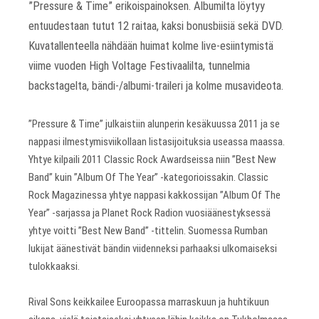
”Pressure & Time” erikoispainoksen. Albumilta löytyy
entuudestaan tutut 12 raitaa, kaksi bonusbiisiä sekä DVD.
Kuvatallenteella nähdään huimat kolme live-esiintymistä
viime vuoden High Voltage Festivaalilta, tunnelmia
backstagelta, bändi-/albumi-traileri ja kolme musavideota.
”Pressure & Time” julkaistiin alunperin kesäkuussa 2011 ja se
nappasi ilmestymisviikollaan listasijoituksia useassa maassa.
Yhtye kilpaili 2011 Classic Rock Awardseissa niin ”Best New
Band” kuin ”Album Of The Year” -kategorioissakin. Classic
Rock Magazinessa yhtye nappasi kakkossijan ”Album Of The
Year” -sarjassa ja Planet Rock Radion vuosiäänestyksessä
yhtye voitti ”Best New Band” -tittelin. Suomessa Rumban
lukijat äänestivät bändin viidenneksi parhaaksi ulkomaiseksi
tulokkaaksi.
Rival Sons keikkailee Euroopassa marraskuun ja huhtikuun